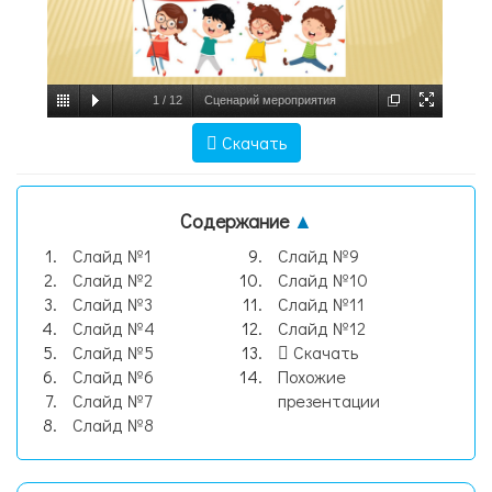
1
/
12
Сценарий мероприятия
нравственно-патриотическое воспитания
Скачать
«Моя Родина – Россия», слайд №1
Содержание
▲
Слайд №1
Слайд №9
Слайд №2
Слайд №10
Слайд №3
Слайд №11
Слайд №4
Слайд №12
Слайд №5
Скачать
Слайд №6
Похожие
Слайд №7
презентации
Слайд №8