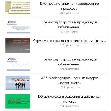
Диагностика, анализ и планирование
процесса...
286 просмотров
Презентація страхових продуктів для
забезпечення...
69 просмотров
Структура споживання родин із різним рівнем...
112 просмотров
Презентація страхових продуктів для
забезпечення...
106 просмотров
WAZ Mediengruppe – один из лидеров
издательского...
1 021 просмотров
100-летию со дня рождения выдающегося
ученого...
114 просмотров