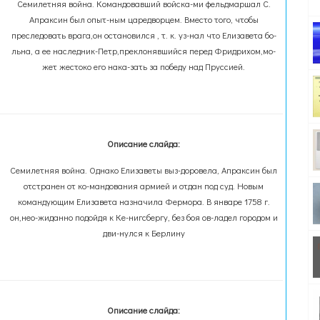
Семилетняя война. Командовавший войска-ми фельдмаршал С.
Апраксин был опыт-ным царедворцем. Вместо того, чтобы
преследовать врага,он остановился , т. к. уз-нал что Елизавета бо-
льна, а ее наследник-Петр,преклонявшийся перед Фридрихом,мо-
жет жестоко его нака-зать за победу над Пруссией.
Описание слайда:
Семилетняя война. Однако Елизаветы выз-доровела, Апраксин был
отстранен от ко-мандования армией и отдан под суд. Новым
командующим Елизавета назначила Фермора. В январе 1758 г.
он,нео-жиданно подойдя к Ке-нигсбергу, без боя ов-ладел городом и
дви-нулся к Берлину
Описание слайда: