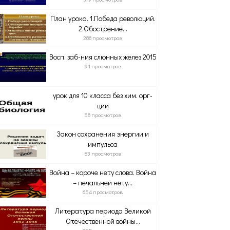
План урока. 1.Победа революций.
2.Обострение...
288 просмотров
Восп. заб-ния слюнных желез 2015
91 просмотров
урок для 10 класса без хим. орг-
ции
58 просмотров
Закон сохра­не­ния энергии и
импульса
83 просмотров
Война – короче нету слова. Война
– печальней нету...
654 просмотров
Литература периода Великой
Отечественной войны...