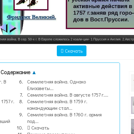
няя война. В сер. 50-х г. В Европе сложилось 2 коали-ции- 1.Пруссия и Англия. 2.Авст
Войну начал прусский ко, слайд №1
Скачать
Содержание
▲
. В
Семилетняя война. Однако
Елизаветы...
Семилетняя война. В августе 1757 г....
1757 г.
Семилетняя война. В 1759 г.
командующим стал...
Семилетняя война. В 1760 г. армия
авший
под...
Скачать