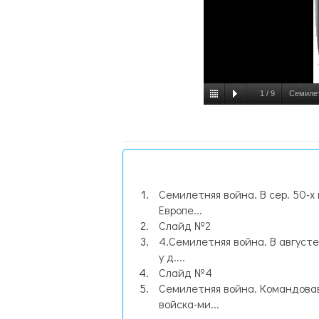
1
/
9
Семилет
Семилетняя война. В сер. 50-х г
Европе...
Слайд №2
4.Семилетняя война. В августе 
у д....
Слайд №4
Семилетняя война. Командов
войска-ми...