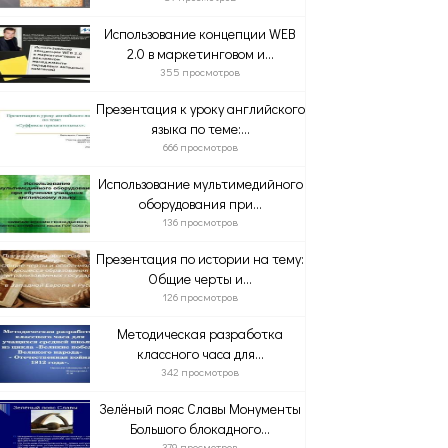
Использование концепции WEB
2.0 в маркетинговом и...
355 просмотров
Презентация к уроку английского
языка по теме:...
666 просмотров
Использование мультимедийного
оборудования при...
136 просмотров
Презентация по истории на тему:
Общие черты и...
126 просмотров
Методическая разработка
классного часа для...
342 просмотров
Зелёный пояс Славы Монументы
Большого блокадного...
379 просмотров