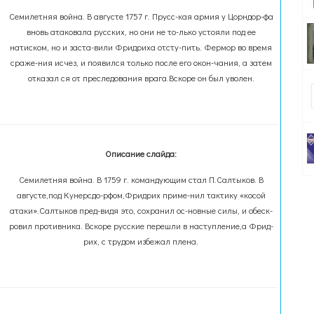
Семилетняя война. В августе 1757 г. Прусс-кая армия у Цорндор-фа
вновь атаковала русских, но они не то-лько устояли под ее
натиском, но и заста-вили Фридриха отсту-пить. Фермор во время
сраже-ния исчез, и появился только после его окон-чания, а затем
отказал ся от преследования врага.Вскоре он был уволен.
Описание слайда:
Семилетняя война. В 1759 г. командующим стал П.Салтыков. В
августе,под Кунерсдо-рфом,Фридрих приме-нил тактику «косой
атаки».Салтыков пред-видя это, сохранил ос-новные силы, и обеск-
ровил противника. Вскоре русские перешли в наступление,а Фрид-
рих, с трудом избежал плена.