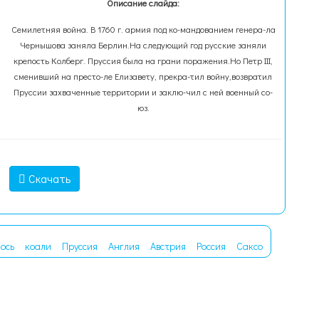
Описание слайда:
Семилетняя война. В 1760 г. армия под ко-мандованием генера-ла
Чернышова заняла Берлин.На следующий год русские заняли
крепость Колберг. Пруссия была на грани поражения.Но Петр III,
сменивший на престо-ле Елизавету, прекра-тил войну,возвратил
Пруссии захваченные территории и заклю-чил с ней военный со-
юз.
Скачать
ось
коали
Пруссия
Англия
Австрия
Россия
Саксо