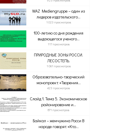
925 просмотров
WAZ Mediengruppe – один из
лидеров издательского...
1 023 просмотров
100-летию со дня рождения
выдающегося ученого...
117 просмотров
ПРИРОДНЫЕ ЗОНЫ РОССИ.
ЛЕСОСТЕПЬ.
1 061 просмотров
Образовательно-творческий
монопроект «Творения...
423 просмотров
Слайд 1. Тема 5. Экономическое
районирование и...
871 просмотров
Байкал – жемчужина Росси В
народе говорят «Кто...