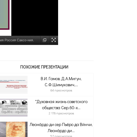
рия Россия Саксо-ния.
ПОХОЖИЕ ПРЕЗЕНТАЦИИ
В.И. Гамов, Д.А.Мигун,
С.Ф.Шимукович,...
64 просмотров
"Духовная жизнь советского
общества Сер.60-х...
2 176 просмотров
Леона́рдо ди сер Пье́ро да Ви́нчи,
Леона́рдо ди...
57 просмотров