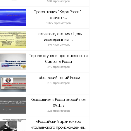
584 просмотров
Презентация "Карл Росси" -
скачать...
1 327 просмотров
Цель исследования : Цель
исследования :...
119 просмотров
Первые ступени нравственности.
Символы Росси
219 просмотров
Тобольский гений Росси
272 просмотров
Классицизм в Росси второй пол.
XVІІІ в
228 просмотров
«Российский архитектор
итальянского происхождения...