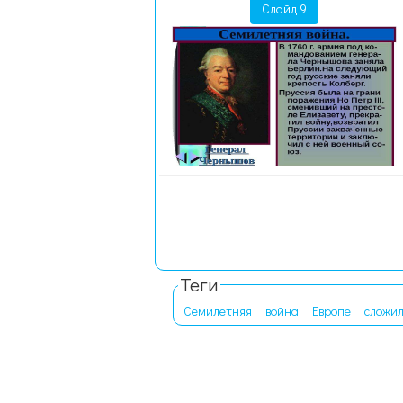
Слайд 9
Теги
Семилетняя
война
Европе
сложил