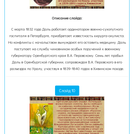
Описание слайда:
С марта 1832 года Даль работает ординатором военно-сухопутного
госпиталя в Петербурге, приобретает известность хирурга-окулиста.
Но конфликты с начальством вынуждают его оставить медицину. Даль
поступает на службу чиновником особых поручений к военному
губернатору Оренбургского края В.А. Перовскому. Семь лет пробыл
Даль в Оренбургской губернии, сопровождая В.А. Перовского в его
разъездах по Уралу, участвуя в 1839-1840 годах в Хивинском походе.
Слайд 10