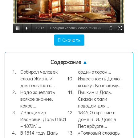
1
/
17
Собирал человек слова Жизнь и
деятельность В. И. Даля Выполнили
Скачать
учени, слайд №1
Содержание
▲
Собирал человек
ординатором...
слова Жизнь и
Известность Далю –
деятельность...
казаку Луганскому...
Надо зацеплять
Пушкин и Даль.
всякое знание,
Сказки стали
какое...
поводом для...
7 Владимир
1845 Открытие в
Иванович Даль (1801
доме В. И. Даля в
– 1872г.)...
Петербурге...
В 1814 году Даль
«Толковый словарь