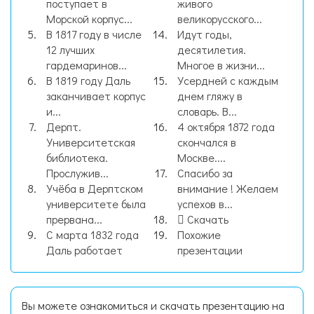
поступает в
живого
Морской корпус...
великорусского...
В 1817 году в числе
Идут годы,
12 лучших
десятилетия.
гардемаринов...
Многое в жизни...
В 1819 году Даль
Усердней с каждым
заканчивает корпус
днем гляжу в
и...
словарь. В...
Дерпт.
4 октября 1872 года
Университетская
скончался в
библиотека.
Москве....
Прослужив...
Спасибо за
Учёба в Дерптском
внимание ! Желаем
университете была
успехов в...
прервана...
Скачать
С марта 1832 года
Похожие
Даль работает
презентации
Вы можете ознакомиться и скачать презентацию на