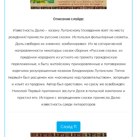
Описание слайда:
Известность Далю – казаку Луганскому (псевдоним взят по месту
рождения) принесли русские сказки. Используя фольклорные сюжеты,
Даль свободно их изменял, комбинировал. Из-за сатирической
направленности некоторых сказок сборник «Русские сказки, из
предания народного из устного на грамоту гражданскую
переложенные, к быту житейскому приноровленные и поговорками
ходячими разукрашенные казаком Владимиром Луганским. Пяток
первый» был расценен как «насмешка над правительством», запрещён
и изъят из продажи. Автор был арестован, но сразу же освобождён:
Николай Первый припомнил заслуги Даля в польской кампании и
простил его. История с запрещением сказок принесла Далю
известность среди литераторов.
Слайд 11