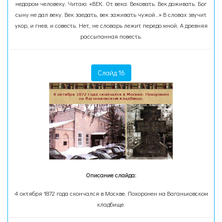
недаром человеку. Читаю: «ВЕК. От века. Вековать. Век доживать. Бог
сыну не дал веку. Век заедать, век заживать чужой…» В словах звучит
укор, и гнев, и совесть. Нет, не словарь лежит передо мной, А древняя
рассыпанная повесть.
Слайд 16
Описание слайда:
4 октября 1872 года скончался в Москве. Похоронен на Ваганьковском
кладбище.