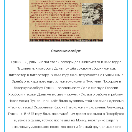
Описание слайда:
Пушкин и Даль. Сказки стали поводом для знакомства в 1832 году с
Пушкиным, к которому Даль пришёл со своим сборником как
литератор к литератору. В 1833 году Даль встречается с Пушкиным в
Оренбурге, куда поэт едет за материалами о Пугачёве. По дороге в
Бердскую слободу Пушкин рассказывает Далю сказку о Георгии
Храбром и волке, Даль же в ответ – сюжет «Сказки о рыбаке и рыбке».
Через месяц Пушкин пришлёт Далю рукопись этой сказки с надписью
«Твоя от твоих! Сказочнику Казаку Луганскому – сказочник Александр
Пушкин». В 1837 году Даль по служебным делам оказался в Петербурге
и, узнав о дуэли, тотчас поспешил на Мойку, неотлучно сидел у
изголовья умирающего поэта как врач и близкий друг, слышал его