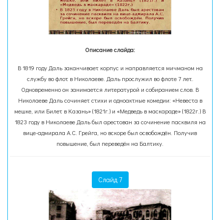
Описание слайда:
В 1819 году Даль заканчивает корпус и направляется мичманом на
службу во флот в Николаеве. Даль прослужил во флоте 7 лет.
Одновременно он занимается литературой и собиранием слов. В
Николаеве Даль сочиняет стихи и одноактные комедии: «Невеста в
мешке, или Билет в Казань» (1821г.) и «Медведь в маскараде» (1822г.) В
1823 году в Николаеве Даль был арестован за сочинение пасквиля на
вице-адмирала А.С. Грейга, но вскоре был освобождён. Получив
повышение, был переведён на Балтику.
Слайд 7