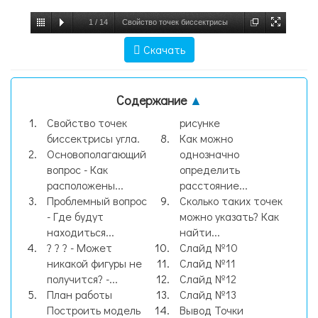
1
/
14
Свойство точек биссектрисы
угла., слайд №1
Скачать
Содержание
▲
Свойство точек
рисунке
биссектрисы угла.
Как можно
Основополагающий
однозначно
вопрос - Как
определить
расположены...
расстояние...
Проблемный вопрос
Сколько таких точек
- Где будут
можно указать? Как
находиться...
найти...
? ? ? - Может
Слайд №10
никакой фигуры не
Слайд №11
получится? -...
Слайд №12
План работы
Слайд №13
Построить модель
Вывод Точки