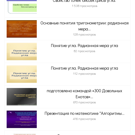
Свойство точек биссектрисы угла.
1 538 просмотров
Основные понятия тригонометрии: радианная
мера...
128 просмотров
Понятие угла. Радианная мера угла
82 просмотров
Понятие угла. Радианная мера угла
112 просмотров
подготовлено командой «300 Довольных
Енотов»...
670 просмотров
Презентация по математике "Алгоритмы...
416 просмотров