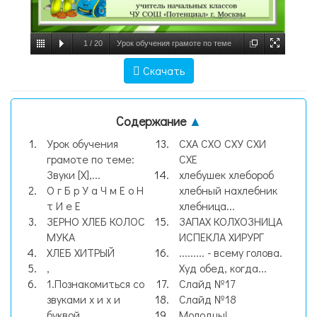
1
/
20
Урок обучения грамоте по теме
Звуки [Х'], [Х] и буква Х,х, слайд №1
Скачать
Содержание
▲
Урок обучения
СХА СХО СХУ СХИ
грамоте по теме:
СХЕ
Звуки [Х],...
хлебушек хлебороб
О г Б р У а Ч м Е о Н
хлебный нахлебник
т И е Е
хлебница...
ЗЕРНО ХЛЕБ КОЛОС
ЗАПАХ КОЛХОЗНИЦА
МУКА
ИСПЕКЛА ХИРУРГ
ХЛЕБ ХИТРЫЙ
......... - всему голова.
,
Худ обед, когда...
1.Познакомиться со
Слайд №17
звуками х и х и
Слайд №18
буквой ,...
Молодцы!