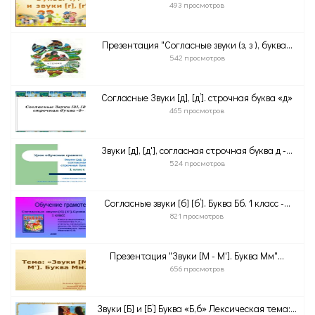
493 просмотров
Презентация "Согласные звуки (з, з ), буква...
542 просмотров
Согласные Звуки [д], [д’]. строчная буква «д»
465 просмотров
Звуки [д], [д'], согласная строчная буква д -...
524 просмотров
Согласные звуки [б] [б’]. Буква Бб. 1 класс -...
821 просмотров
Презентация "Звуки [М - М']. Буква Мм"...
656 просмотров
Звуки [Б] и [Б’] Буква «Б,б» Лексическая тема:...