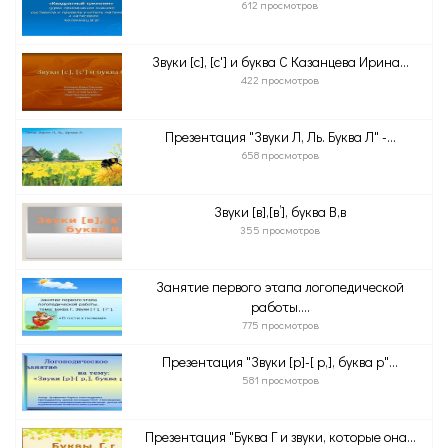
612 просмотров
Звуки [c], [c'] и буква C Казанцева Ирина...
422 просмотров
Презентация "Звуки Л, Ль. Буква Л" -...
658 просмотров
Звуки [в],[в’], буква В,в
355 просмотров
Занятие первого этапа логопедической
работы....
775 просмотров
Презентация "Звуки [р]-[ р,], буква р"...
581 просмотров
Презентация "Буква Г и звуки, которые она...