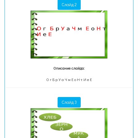
Слайд 2
Описание слайда:
О г Б р У а Ч м Е о Н т И е Е
Слайд 3