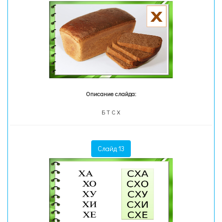
Описание слайда:
Б Т С Х
Слайд 13