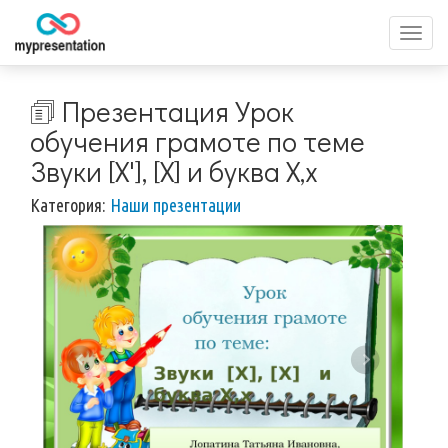
Перек
меню
🗊 Презентация Урок
обучения грамоте по теме
Звуки [Х'], [Х] и буква Х,х
Категория:
Наши презентации