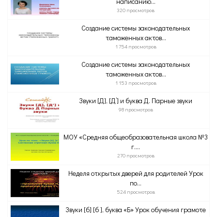
написанию...
320 просмотров
Создание системы законодательных
таможенных актов...
1 754 просмотров
Создание системы законодательных
таможенных актов...
1 153 просмотров
Звуки [Д], [Д’] и буква Д. Парные звуки
98 просмотров
МОУ «Средняя общеобразовательная школа №3
г....
270 просмотров
Неделя открытых дверей для родителей Урок
по...
524 просмотров
Звуки [б] [б ], буква «Б» Урок обучения грамоте