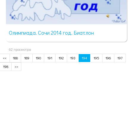
Олимпиада. Сочи 2014 год. Биатлон
62 просмотра
<<
188
189
190
191
192
193
194
195
196
197
198
>>