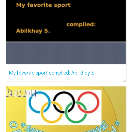
My favorite sport complied: Аbilkhay S
69 просмотров