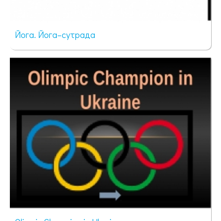
Йога. Йога–сутрада
104 просмотра