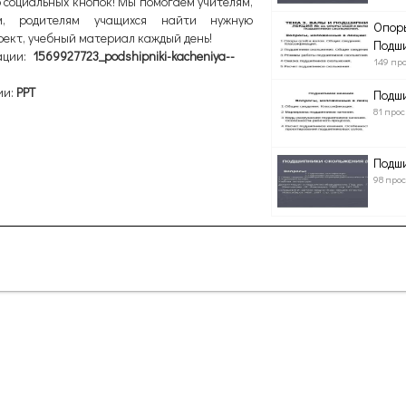
 социальных кнопок! Мы помогаем учителям,
ам, родителям учащихся найти нужную
Опоры
оект, учебный материал каждый день!
Подш
ации:
1569927723_podshipniki-kacheniya--
149 пр
ии:
PPT
Подш
81 про
Подши
98 про