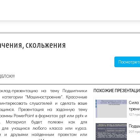
чения, скольжения
Посмотрет
ДБЛОК!!!
оклад-презентацию на тему Подшипники
ПОХОЖИЕ ПРЕЗЕНТАЦИ
з категории "Машиностроение". Красочные
Сила 
интересовать слушателей и сделать ваше
трени
ющимся. Презентация на заданную тему
127 пр
аммы PowerPoint в форматах ppt или pptx и
в. Материал будет полезен как для
Подш
 для учащихся любого класса или курса.
207 пр
ми и друзьями найденным проектом или