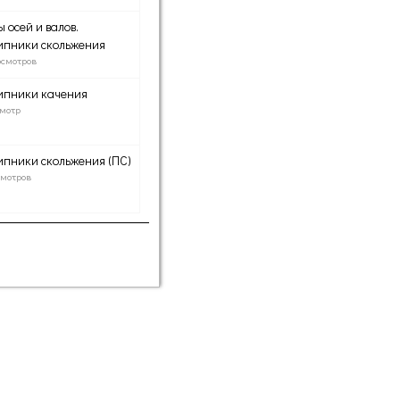
 осей и валов.
ипники скольжения
осмотров
ипники качения
смотр
пники скольжения (ПС)
смотров