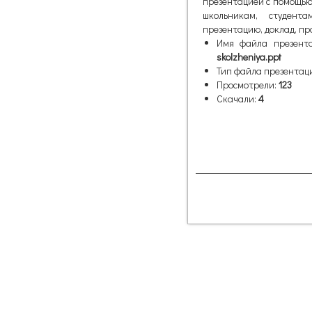
презентацией с помощью
школьникам, студент
презентацию, доклад, пр
Имя файла презент
skolzheniya.ppt
Тип файла презентац
Просмотрели:
123
Скачали:
4