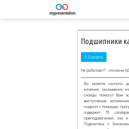
Подшипники ка
Скачать
Не работает? - отключи А
Вы можете скачать д
качения, скольжения и
слайды помогут Вам за
выступление запомина
создана с помощью прогр
содержит 15 слайдо
преподавателей, так и
Поделитесь с близки