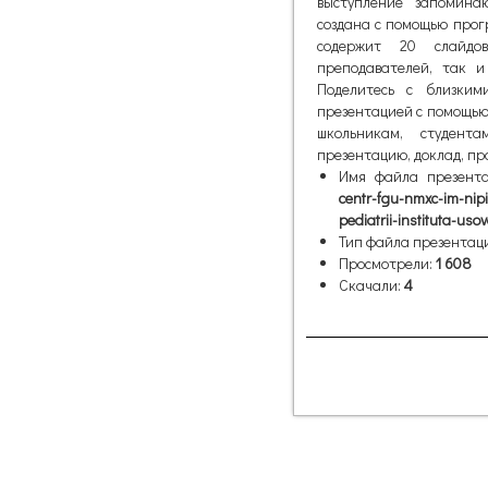
выступление запомина
создана с помощью прогр
содержит 20 слайдо
преподавателей, так и
Поделитесь с близки
презентацией с помощью
школьникам, студент
презентацию, доклад, пр
Имя файла презент
centr-fgu-nmxc-im-nip
pediatrii-instituta-uso
Тип файла презентац
Просмотрели:
1 608
Скачали:
4