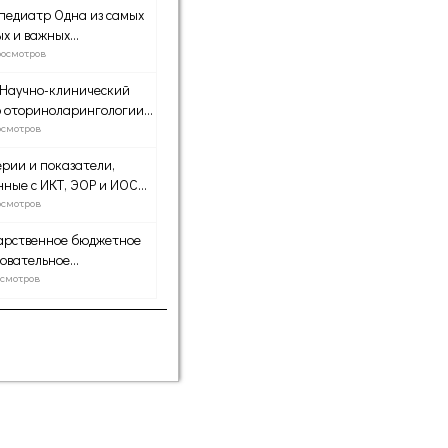
педиатр Одна из самых
х и важных...
росмотров
«Научно-клинический
 оториноларингологии...
осмотров
рии и показатели,
нные с ИКТ, ЭОР и ИОС...
осмотров
арственное бюджетное
овательное...
осмотров