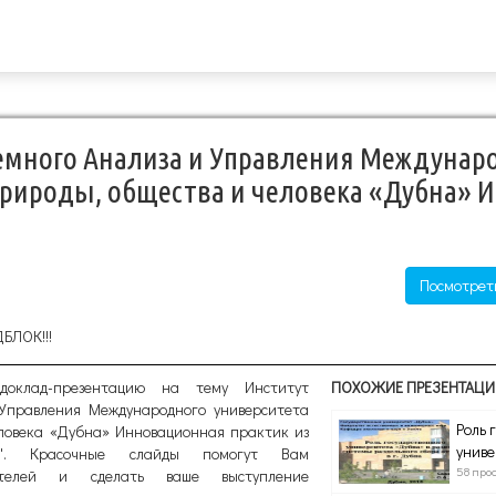
емного Анализа и Управления Междунар
природы, общества и человека «Дубна» 
Посмотрет
ДБЛОК!!!
оклад-презентацию на тему Институт
ПОХОЖИЕ ПРЕЗЕНТАЦИ
Управления Международного университета
Роль 
еловека «Дубна» Инновационная практик из
униве
то". Красочные слайды помогут Вам
58 про
шателей и сделать ваше выступление