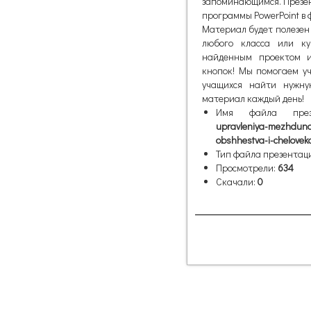
запоминающимся. Презен
программы PowerPoint в ф
Материал будет полезен 
любого класса или ку
найденным проектом и
кнопок! Мы помогаем уч
учащихся найти нужну
материал каждый день!
Имя файла пре
upravleniya-mezhdunar
obshhestva-i-chelovek
Тип файла презентац
Просмотрели:
634
Скачали:
0