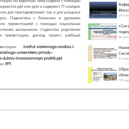
тация на заданную тему создана с помощью
Кафед
орматах ppt или pptx и содержит 17 слайдов.
Моско
как для преподавателей, так и для учащихся
297 пр
рса. Поделитесь с близкими и друзьями
ли презентацией с помощью социальных
«Сист
ителям, школьникам, студентам, родителям
подхо
ю презентацию, доклад, проект, учебный
86 про
зентации:
institut-sistemnogo-analiza-i-
Наиме
odnogo-universiteta-prirody--
Систе
a-dubna-innovacionnaya-praktik.ppt
93 про
ии:
PPT
Образ
облас
737 пр