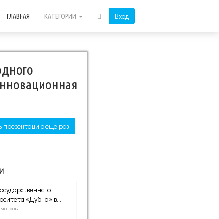
Вход
ГЛАВНАЯ
КАТЕГОРИИ
одного
Инновационная
ь презентацию еще раз
И
государственного
рситета «Дубна» в...
смотров