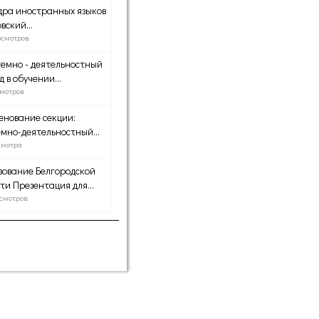
ра иностранных языков
вский...
осмотров
емно - деятельностный
д в обучении...
смотров
нование секции:
мно-деятельностный...
смотра
ование Белгородской
ти Презентация для...
осмотров