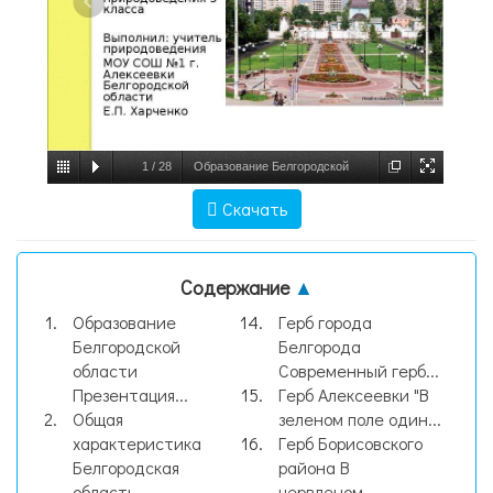
1
/
28
Образование Белгородской
области Презентация для модуля
Скачать
краеведения на уроках природоведения 5
класса Выполнил: учитель природ, слайд
Содержание
▲
№1
Образование
Герб города
Белгородской
Белгорода
области
Современный герб...
Презентация...
Герб Алексеевки "В
Общая
зеленом поле один...
характеристика
Герб Борисовского
Белгородская
района В
область –...
червленом...