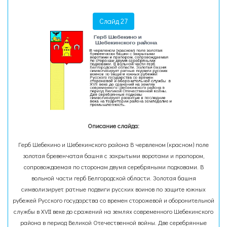
Слайд 27
Описание слайда:
Герб Шебекино и Шебекинского района В червленом (красном) поле
золотая бревенчатая башня с закрытыми воротами и прапором,
сопровождаемая по сторонам двумя серебряными подковами. В
вольной части герб Белгородской области. Золотая башня
символизирует ратные подвиги русских воинов по защите южных
рубежей Русского государства со времен сторожевой и оборонительной
службы в XVII веке до сражений на землях современного Шебекинского
района в период Великой Отечественной войны. Две серебрянные