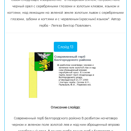
черный орел с серебряными глазами и золотым клювом, языком и
когтями, над лежащим на зеленой земле золотым львом с серебряными
глазами, зубами и когтями и с червленым (красным) языком". Автор
герба - Легеза Виктор Павлович.
Слайд 13
Описание слайда:
Современный герб Белгородского района В разбитом начетверо
черном и зеленом поле золотой лев и над ним обращенный вправо
серебряный орел. В основе герба лежит герб г.Бедгорода и