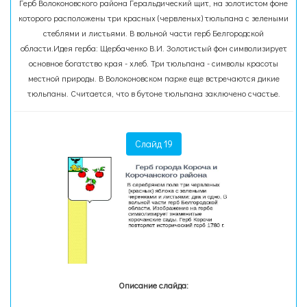
Герб Волоконовского района Геральдический щит, на золотистом фоне
которого расположены три красных (червленых) тюльпана с зелеными
стеблями и листьями. В вольной части герб Белгородской
области.Идея герба: Щербаченко В.И. Золотистый фон символизирует
основное богатство края - хлеб. Три тюльпана - символы красоты
местной природы. В Волоконовском парке еще встречаются дикие
тюльпаны. Считается, что в бутоне тюльпана заключено счастье.
Слайд 19
Описание слайда: