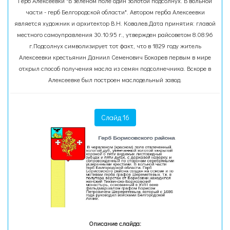
Герб Алексеевки "В зеленом поле один золотой подсолнух. В вольной
части - герб Белгородской области". Автором герба Алексеевки
является художник и архитектор В.Н. Ковалев.Дата принятия: главой
местного самоуправления 30.10.95 г., утвержден райсоветом 8.08.96
г.Подсолнух символизирует тот факт, что в 1829 году житель
Алексеевки крестьянин Даниил Семенович Бокарев первым в мире
открыл способ получения масла из семян подсолнечника. Вскоре в
Алексеевке был построен маслодельный завод.
Слайд 16
Описание слайда: