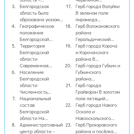
Белгородская
Герб города Валуйки
область была
В зеленом поле
образована указом...
пирамида...
Географическое
Герб Волоконовского
положение
района
Белгородской...
Геральдический...
Территория
Герб города Короча
Белгородской
и Корочанского
области
района В...
Современная...
Герб города Губкин и
Население
Губкинского
Белгородской
района...
области
Герб города
Численность...
Грайворон В золотом
Национальный
поле летящий...
состав
Герб города Нового
Белгородской
Оскола и
области На...
Новооскольского...
Административный
Герб Прохоровского
центр области –
района и посёлка...