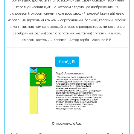
проявившего доблесть в Полтавской битве. Своей основой герб имеет
геральдический щит, на котором следующее изображение: "В
лазоревом (голубом, синем) поле восстающий золотой (желтый) лев с
червленым (красным) языком и серебряными (белыми) глазами, зубами
и когтями; над ним взлетающий вправо с распростертыми крыльями
серебряный (белый) орел с золотыми (желтыми) глазами, языком,
клювом, когтями и лапами". Автор герба - Аксенов В.В.
Слайд 15
Описание слайда: