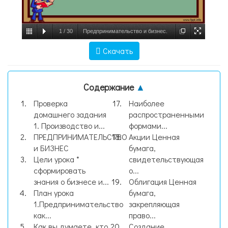
1
/
30
Предпринимательство и бизнес.
8 класс, слайд №1
Скачать
Содержание
▲
Проверка
Наиболее
домашнего задания
распространенными
1. Производство и...
формами...
ПРЕДПРИНИМАТЕЛЬСТВО
Акции Ценная
и БИЗНЕС
бумага,
Цели урока *
свидетельствующая
сформировать
о...
знания о бизнесе и...
Облигация Ценная
План урока
бумага,
1.Предпринимательство
закрепляющая
как...
право...
Как вы думаете, кто
Создание