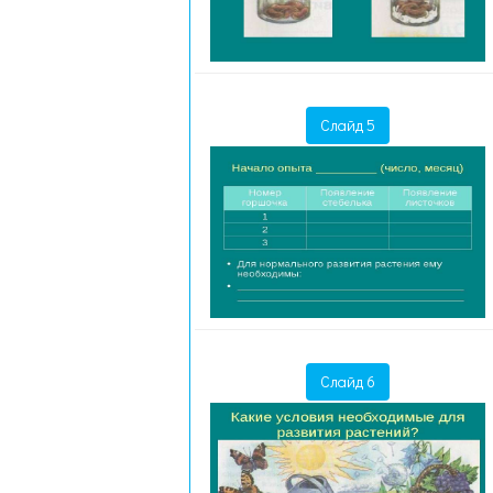
Слайд 5
Слайд 6