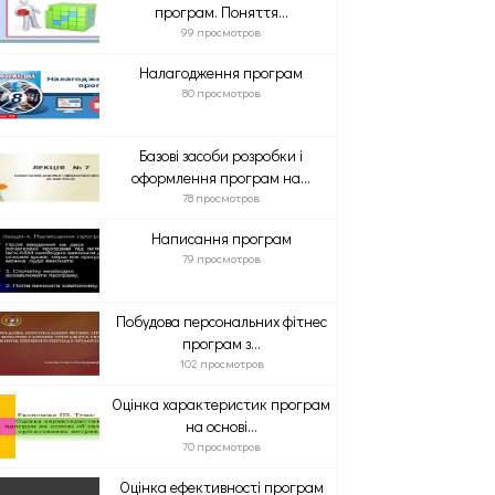
програм. Поняття...
99 просмотров
Налагодження програм
80 просмотров
Базові засоби розробки і
оформлення програм на...
78 просмотров
Написання програм
79 просмотров
Побудова персональних фітнес
програм з...
102 просмотров
Оцінка характеристик програм
на основі...
70 просмотров
Оцінка ефективності програм