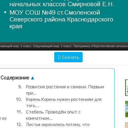
жающий мир. 2 класс. Окружающий мир. 2 класс. Программа «Перспективная начальн
О.Н.Фетотова,Г.В.Трафимова,С.А, слайд №1
Скачать
Содержание
▲
Развитие растения и семени. Первым
при...
Корень Корень нужен растениям для
того,...
Стебель. Проведём опыт с
 из
комнатным...
Листья окрасились потому, что