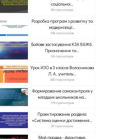
соціальної...
86 просмотров
Розробка програм з розвитку та
модернізації...
146 просмотров
Бойове застосування КЗА 86Ж6.
Призначення та...
96 просмотров
Урок ИЗО в 3 классе Волосникова
Л. А., учитель...
460 просмотров
Формирование самоконтроля у
младших школьников на...
178 просмотров
Проектирование раздела
«Система оценки достижения...
87 просмотров
Мой прадед - фронтовик