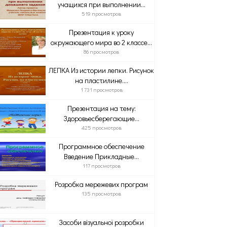
учащихся при выполнении...
519 просмотров
Презентация к уроку
окружающего мира во 2 классе...
86 просмотров
ЛЕПКА Из истории лепки. Рисунок
на пластилине....
1 731 просмотров
Презентация на тему:
Здоровьесберегающие...
425 просмотров
Программное обеспечение
Введение Прикладные...
117 просмотров
Розробка мережевих програм
135 просмотров
Засоби візуальної розробки