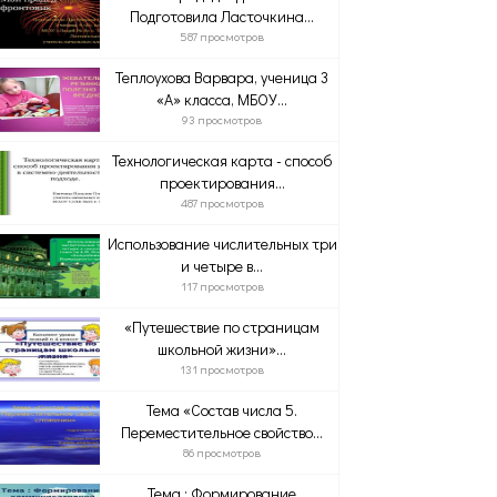
Подготовила Ласточкина...
587 просмотров
Теплоухова Варвара, ученица 3
«А» класса, МБОУ...
93 просмотров
Технологическая карта - способ
проектирования...
487 просмотров
____
Использование числительных три
и четыре в...
117 просмотров
«Путешествие по страницам
школьной жизни»...
131 просмотров
Тема «Состав числа 5.
Переместительное свойство...
86 просмотров
Тема : Формирование