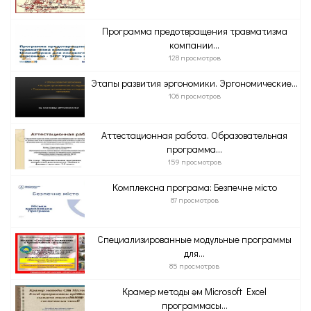
Программа предотвращения травматизма
компании...
128 просмотров
Этапы развития эргономики. Эргономические...
106 просмотров
Аттестационная работа. Образовательная
программа...
159 просмотров
Комплексна програма: Безпечне місто
87 просмотров
Специализированные модульные программы
для...
85 просмотров
Крамер методы һәм Microsoft Excel
программасы...