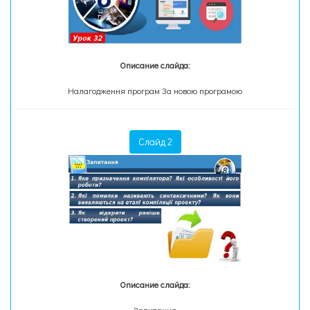
Описание слайда:
Налагодження програм За новою програмою
Слайд 2
Описание слайда: