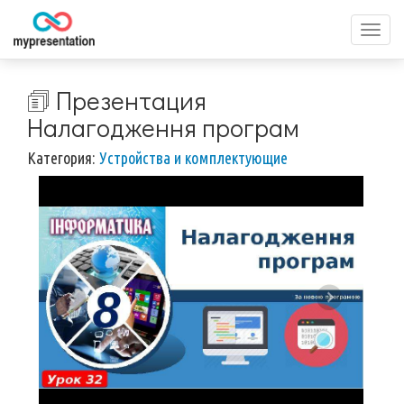
Перек
меню
🗊 Презентация
Налагодження програм
Категория:
Устройства и комплектующие