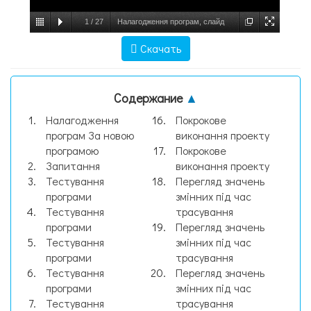
1
/
27
Налагодження програм, слайд
№1
Скачать
Содержание
▲
Налагодження
Покрокове
програм За новою
виконання проекту
програмою
Покрокове
Запитання
виконання проекту
Тестування
Перегляд значень
програми
змінних під час
Тестування
трасування
програми
Перегляд значень
Тестування
змінних під час
програми
трасування
Тестування
Перегляд значень
програми
змінних під час
Тестування
трасування