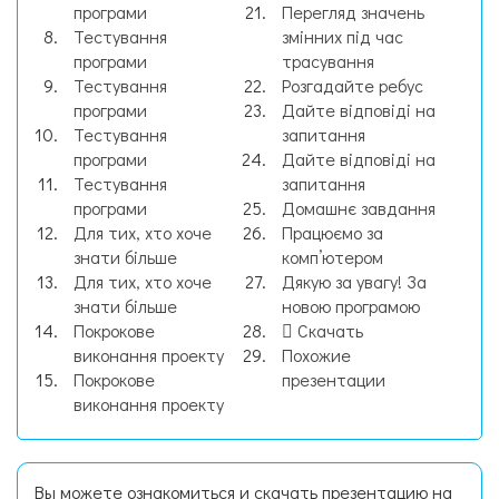
програми
Перегляд значень
Тестування
змінних під час
програми
трасування
Тестування
Розгадайте ребус
програми
Дайте відповіді на
Тестування
запитання
програми
Дайте відповіді на
Тестування
запитання
програми
Домашнє завдання
Для тих, хто хоче
Працюємо за
знати більше
комп’ютером
Для тих, хто хоче
Дякую за увагу! За
знати більше
новою програмою
Покрокове
Скачать
виконання проекту
Похожие
Покрокове
презентации
виконання проекту
Вы можете ознакомиться и скачать презентацию на