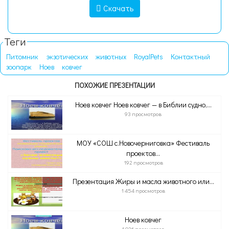
Скачать
Теги
Питомник
экзотических
животных
RoyalPets
Контактный
зоопарк
Ноев
ковчег
ПОХОЖИЕ ПРЕЗЕНТАЦИИ
Ноев ковчег Ноев ковчег — в Библии судно,...
93 просмотров
МОУ «СОШ с.Новочерниговка» Фестиваль
проектов...
192 просмотров
Презентация Жиры и масла животного или...
1 454 просмотров
Ноев ковчег
1 026 просмотров