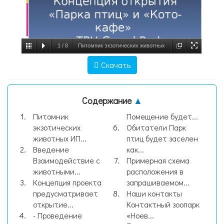
1
/
8
Питомник экзотических животных
ИП «RoyalPets». Контактный зоопарк
Скачать
«Ноев ковчег», слайд №1
Содержание
▲
Питомник
Помещение будет...
экзотических
Обитатели Парк
животных ИП...
птиц будет заселен
Введение
как...
Взаимодействие с
Примерная схема
животными...
расположения в
Концепция проекта
запрашиваемом...
предусматривает
Наши контакты
открытие...
Контактный зоопарк
- Проведение
«Ноев...