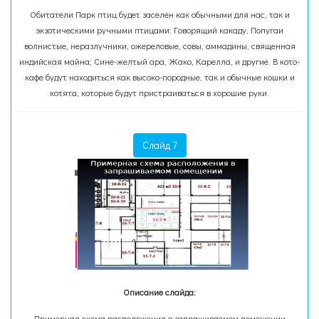
Обитатели Парк птиц будет заселен как обычными для нас, так и
экзотическими ручными птицами: Говорящий какаду, Попугаи
волнистые, неразлучники, ожереловые, совы, аммадины, священная
индийская майна; Сине-желтый ара, Жако, Карелла, и другие. В кото-
кафе будут находиться как высоко-породные, так и обычные кошки и
котята, которые будут пристраиваться в хорошие руки.
Слайд 7
Описание слайда:
Примерная схема расположения в запрашиваемом помещении