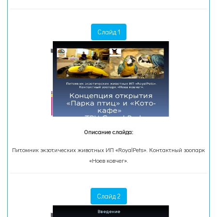
Слайд 1
Описание слайда:
Питомник экзотических животных ИП «RoyalPets». Контактный зоопарк
«Ноев ковчег».
Слайд 2