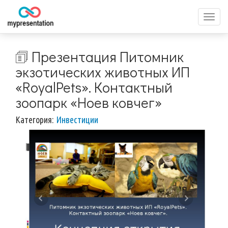
Перек
меню
🗊 Презентация Питомник
экзотических животных ИП
«RoyalPets». Контактный
зоопарк «Ноев ковчег»
Категория:
Инвестиции