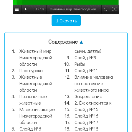
1
/
18
Животный мир Нижегородской
области, слайд №1
Скачать
Содержание
▲
Животный мир
сычи, дятлы)
Нижегородской
Слайд №9
области
Рыбы
План урока
Слайд №11
Животные
Влияние человека
Нижегородской
на состояние
области
животного мира
Позвоночные
Закрепление
животные
2. Ёж относится к:
Млекопитающие
Слайд №15
Нижегородской
Слайд №16
области
Слайд №17
Слайд №6
Слайд №18