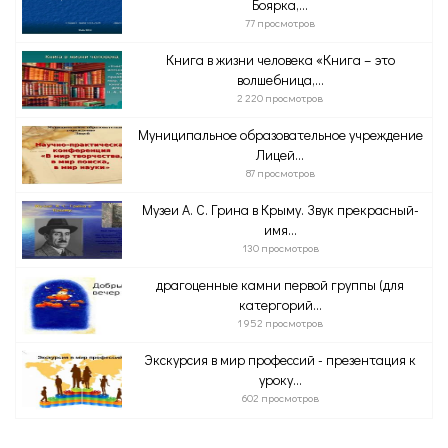
Боярка,...
77 просмотров
Книга в жизни человека «Книга – это
волшебница,...
2 220 просмотров
Муниципальное образовательное учреждение
Лицей...
87 просмотров
Музеи А. С. Грина в Крыму. Звук прекрасный-
имя...
130 просмотров
драгоценные камни первой группы (для
катергорий...
1 952 просмотров
Экскурсия в мир профессий - презентация к
уроку...
602 просмотров