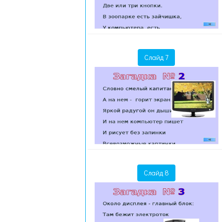
Слайд 7
Слайд 8