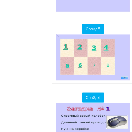
Слайд 5
Слайд 6