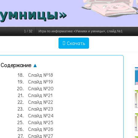
1
/
32
Игра по информатике «Умники и умницы», слайд №1
Скачать
Содержание
▲
Слайд №18
Слайд №19
Слайд №20
Слайд №21
Слайд №22
Слайд №23
Слайд №24
Слайд №25
Слайд №26
Слайд №27