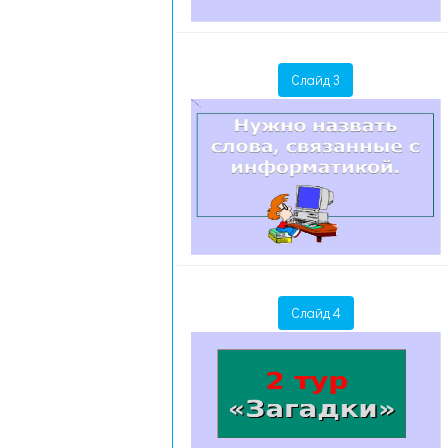
Слайд 3
Слайд 4