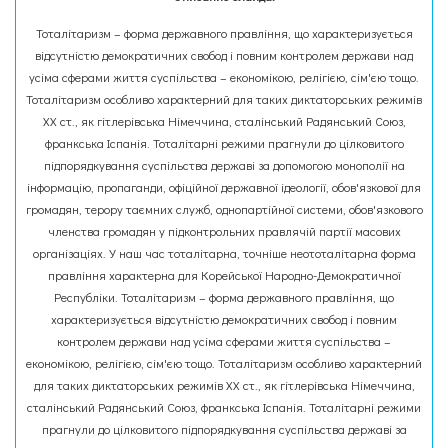
Тоталітаризм – форма державного правління, що характеризується
відсутністю демократичних свобод і повним контролем держави над
усіма сферами життя суспільства – економікою, релігією, сім'єю тощо.
Тоталітаризм особливо характерний для таких диктаторських режимів
XX ст., як гітлерівська Німеччина, сталінський Радянський Союз,
франкська Іспанія. Тоталітарні режими прагнули до цілковитого
підпорядкування суспільства державі за допомогою монополії на
інформацію, пропаганди, офіційної державної ідеології, обов'язкової для
громадян, терору таємних служб, однопартійної системи, обов'язкового
членства громадян у підконтрольних правлячій партії масових
організаціях. У наш час тоталітарна, точніше неототалітарна форма
правління характерна для Корейської Народно-Демократичної
Республіки. Тоталітаризм – форма державного правління, що
характеризується відсутністю демократичних свобод і повним
контролем держави над усіма сферами життя суспільства –
економікою, релігією, сім'єю тощо. Тоталітаризм особливо характерний
для таких диктаторських режимів XX ст., як гітлерівська Німеччина,
сталінський Радянський Союз, франкська Іспанія. Тоталітарні режими
прагнули до цілковитого підпорядкування суспільства державі за