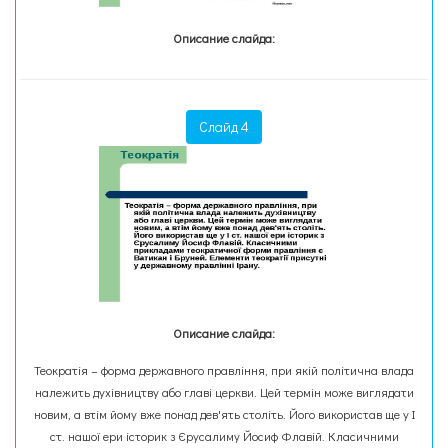
Описание слайда:
Слайд 4
Описание слайда:
Теократія – форма державного правління, при якій політична влада
належить духівництву або главі церкви. Цей термін може виглядати
новим, а втім йому вже понад дев'ять століть. Його використав ще у І
ст. нашої ери історик з Єрусалиму Йосиф Флавій. Класичними