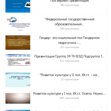
Пол Верлен Презентация
786 просмотров
"Федеральный государственный
образовательный...
286 просмотров
Гендер- это социальный пол Гендерная
педагогика –...
761 просмотров
Презентация Группа 39 ТН ВЭД Подгруппа 1...
522 просмотров
"Розвиток культури у ІІ пол. ХХ ст. – на...
25 просмотров
Розвиток культури у І пол. ХХ ст. Освіта. Наука....
685 просмотров