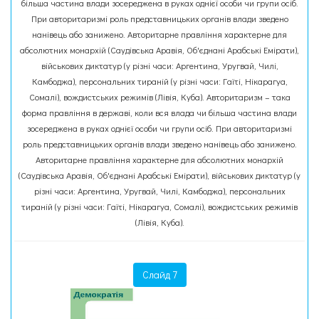
більша частина влади зосереджена в руках однієї особи чи групи осіб.
При авторитаризмі роль представницьких органів влади зведено
нанівець або занижено. Авторитарне правління характерне для
абсолютних монархій (Саудівська Аравія, Об'єднані Арабські Емірати),
військових диктатур (у різні часи: Аргентина, Уругвай, Чилі,
Камбоджа), персональних тираній (у різні часи: Гаїті, Нікарагуа,
Сомалі), вождистських режимів (Лівія, Куба). Авторитаризм – така
форма правління в державі, коли вся влада чи більша частина влади
зосереджена в руках однієї особи чи групи осіб. При авторитаризмі
роль представницьких органів влади зведено нанівець або занижено.
Авторитарне правління характерне для абсолютних монархій
(Саудівська Аравія, Об'єднані Арабські Емірати), військових диктатур (у
різні часи: Аргентина, Уругвай, Чилі, Камбоджа), персональних
тираній (у різні часи: Гаїті, Нікарагуа, Сомалі), вождистських режимів
(Лівія, Куба).
Слайд 7