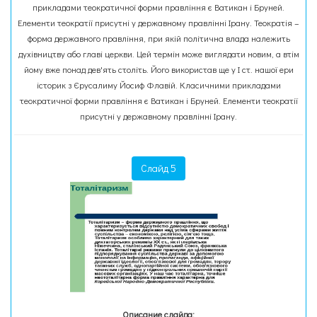
прикладами теократичної форми правління є Ватикан і Бруней.
Елементи теократії присутні у державному правлінні Ірану. Теократія –
форма державного правління, при якій політична влада належить
духівництву або главі церкви. Цей термін може виглядати новим, а втім
йому вже понад дев'ять століть. Його використав ще у І ст. нашої ери
історик з Єрусалиму Йосиф Флавій. Класичними прикладами
теократичної форми правління є Ватикан і Бруней. Елементи теократії
присутні у державному правлінні Ірану.
Слайд 5
Описание слайда: