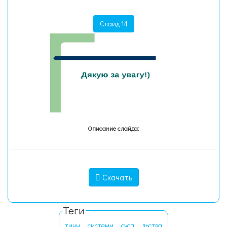
Слайд 14
Описание слайда:
Скачать
Теги
тичн
системи
сусп
льства