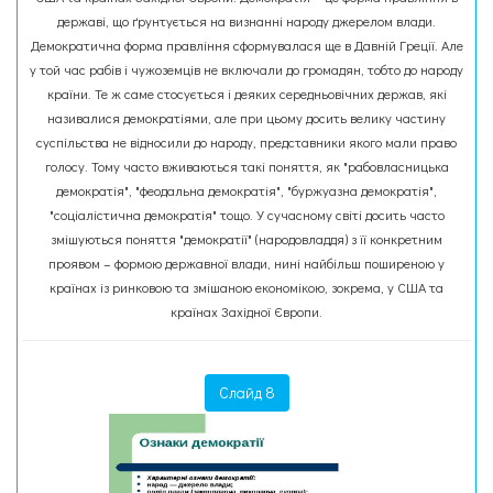
державі, що ґрунтується на визнанні народу джерелом влади.
Демократична форма правління сформувалася ще в Давній Греції. Але
у той час рабів і чужоземців не включали до громадян, тобто до народу
країни. Те ж саме стосується і деяких середньовічних держав, які
називалися демократіями, але при цьому досить велику частину
суспільства не відносили до народу, представники якого мали право
голосу. Тому часто вживаються такі поняття, як "рабовласницька
демократія", "феодальна демократія", "буржуазна демократія",
"соціалістична демократія" тощо. У сучасному світі досить часто
змішуються поняття "демократії" (народовладдя) з її конкретним
проявом – формою державної влади, нині найбільш поширеною у
країнах із ринковою та змішаною економікою, зокрема, у США та
країнах Західної Європи.
Слайд 8