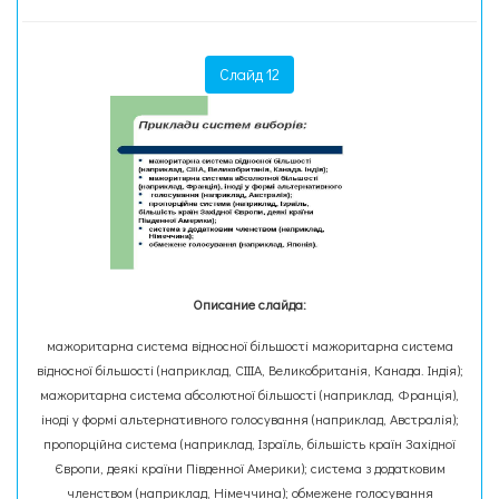
Слайд 12
Описание слайда:
мажоритарна система відносної більшості мажоритарна система
відносної більшості (наприклад, СІІІА, Великобританія, Канада. Індія);
мажоритарна система абсолютної більшості (наприклад, Франція),
іноді у формі альтернативного голосування (наприклад, Австралія);
пропорційна система (наприклад, Ізраїль, більшість країн Західної
Європи, деякі країни Південної Америки); система з додатковим
членством (наприклад, Німеччина); обмежене голосування