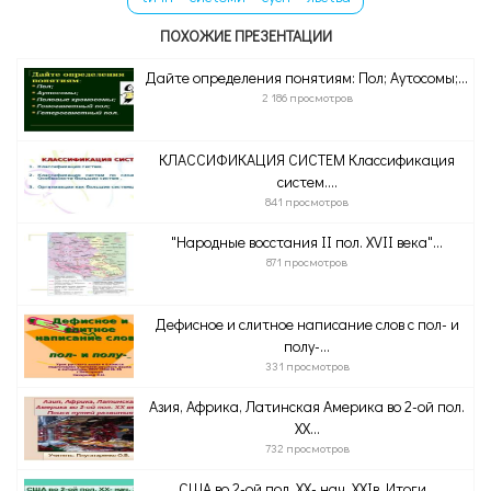
ПОХОЖИЕ ПРЕЗЕНТАЦИИ
Дайте определения понятиям: Пол; Аутосомы;...
2 186 просмотров
КЛАССИФИКАЦИЯ СИСТЕМ Классификация
систем....
841 просмотров
"Народные восстания II пол. XVII века"...
871 просмотров
Дефисное и слитное написание слов с пол- и
полу-...
331 просмотров
Азия, Африка, Латинская Америка во 2-ой пол.
XX...
732 просмотров
США во 2-ой пол. XX- нач. XXIв. Итоги...