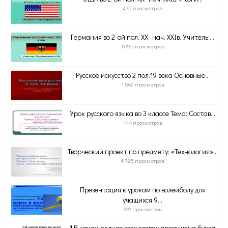
475 просмотров
Германия во 2-ой пол. XX- нач. XXIв. Учитель:...
1 095 просмотров
Русское искусство 2 пол.19 века Основные...
1 562 просмотров
Урок русского языка во 3 классе Тема: Состав...
144 просмотров
Творческий проект по предмету: «Технология»...
6 725 просмотров
Презентация к урокам по волейболу для
учащихся 9...
379 просмотров
1.В каком ряду во всех словах пропущена буква