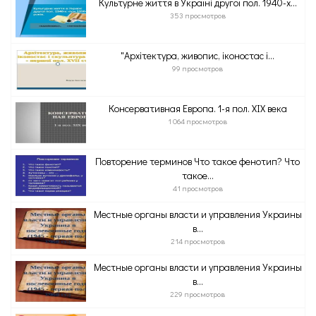
Культурне життя в Україні другої пол. 1940-х...
353 просмотров
"Архітектура, живопис, іконостас і...
99 просмотров
Консервативная Европа. 1-я пол. XIX века
1 064 просмотров
Повторение терминов Что такое фенотип? Что
такое...
41 просмотров
Местные органы власти и управления Украины
в...
214 просмотров
Местные органы власти и управления Украины
в...
229 просмотров