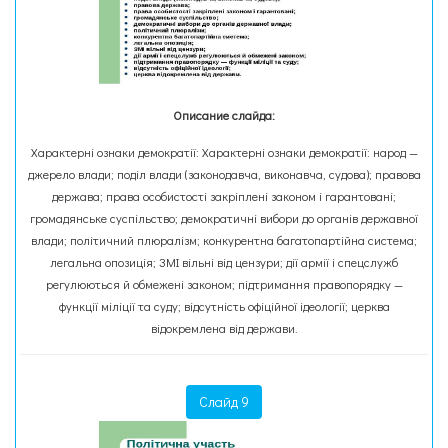
Описание слайда:
Характерні ознаки демократії: Характерні ознаки демократії: народ —
джерело влади; поділ влади (законодавча, виконавча, судова); правова
держава; права особистості закріплені законом і гарантовані;
громадянське суспільство; демократичні вибори до органів державної
влади; політичний плюралізм; конкурентна багатопартійна система;
легальна опозиція; ЗМІ вільні від цензури; дії армії і спецслужб
регулюються й обмежені законом; підтримання правопорядку —
функції міліції та суду; відсутність офіційної ідеології; церква
відокремлена від держави.
Слайд 9