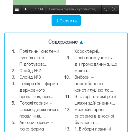
1
/
14
Політичні системи суспільства,
слайд №1
Скачать
Содержание
▲
Політичні системи
Характерні...
суспільства
Політична участь —
Підготував:...
дії громадянина, що
Слайд №2
мають...
Слайд №3
Вибори —
Теократія – форма
передбачена
державного
конституцією та...
правління, при...
В історії відомі різні
Тоталітаризм –
шляхи здійснення...
форма державного
мажоритарна
правління,...
система відносної
Авторитаризм –
більшості...
така форма
1. Вибори повинні