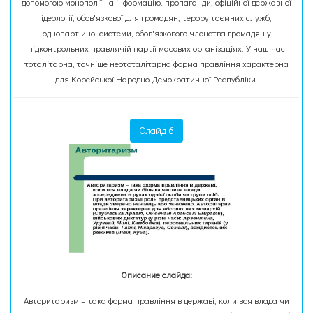
допомогою монополії на інформацію, пропаганди, офіційної державної
ідеології, обов'язкової для громадян, терору таємних служб,
однопартійної системи, обов'язкового членства громадян у
підконтрольних правлячій партії масових організаціях. У наш час
тоталітарна, точніше неототалітарна форма правління характерна
для Корейської Народно-Демократичної Республіки.
Слайд 6
Описание слайда:
Авторитаризм – така форма правління в державі, коли вся влада чи