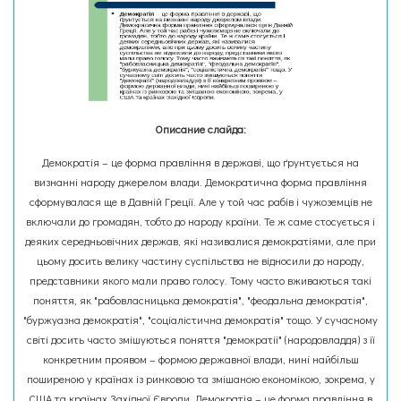
Описание слайда:
Демократія – це форма правління в державі, що ґрунтується на
визнанні народу джерелом влади. Демократична форма правління
сформувалася ще в Давній Греції. Але у той час рабів і чужоземців не
включали до громадян, тобто до народу країни. Те ж саме стосується і
деяких середньовічних держав, які називалися демократіями, але при
цьому досить велику частину суспільства не відносили до народу,
представники якого мали право голосу. Тому часто вживаються такі
поняття, як "рабовласницька демократія", "феодальна демократія",
"буржуазна демократія", "соціалістична демократія" тощо. У сучасному
світі досить часто змішуються поняття "демократії" (народовладдя) з її
конкретним проявом – формою державної влади, нині найбільш
поширеною у країнах із ринковою та змішаною економікою, зокрема, у
США та країнах Західної Європи. Демократія – це форма правління в