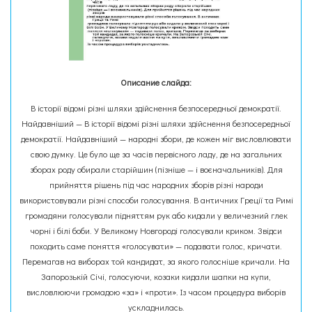
Описание слайда:
В історії відомі різні шляхи здійснення безпосередньої демократії.
Найдавніший — В історії відомі різні шляхи здійснення безпосередньої
демократії. Найдавніший — народні збори, де кожен міг висловлювати
свою думку. Це було ще за часів первісного ладу, де на загальних
зборах роду обирали старійшин (пізніше — і воєначальників). Для
прийняття рішень під час народних зборів різні народи
використовували різні способи голосування. В античних Греції та Римі
громадяни голосували підняттям рук або кидали у величезний глек
чорні і білі боби. У Великому Новгороді голосували криком. Звідси
походить саме поняття «голосувати» — подавати голос, кричати.
Перемагав на виборах той кандидат, за якого голосніше кричали. На
Запорозькій Січі, голосуючи, козаки кидали шапки на купи,
висловлюючи громадою «за» і «проти». Із часом процедура виборів
ускладнилась.