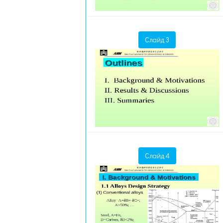
Слайд 3
Слайд 4