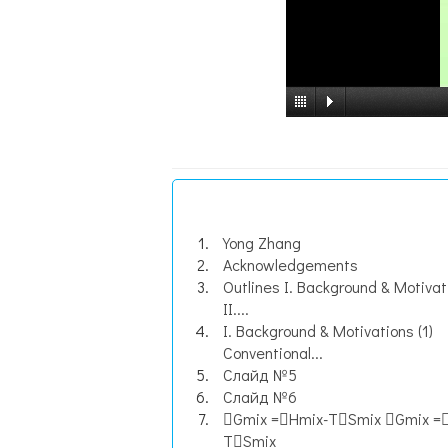
Yong Zhang
Acknowledgements
Outlines I. Background & Motivat
II....
I. Background & Motivations (1)
Conventional...
Слайд №5
Слайд №6
Gmix =Hmix-TSmix Gmix =
TSmix