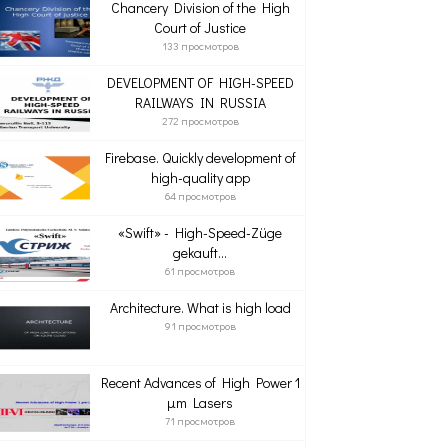
Chancery Division of the High
Court of Justice
133 просмотров
DEVELOPMENT OF HIGH-SPEED
RAILWAYS IN RUSSIA
272 просмотров
Firebase. Quickly development of
high-quality app
64 просмотров
«Swift» - High-Speed-Züge
gekauft...
61 просмотров
Architecture. What is high load
91 просмотров
Recent Advances of High Power 1
µm Lasers
71 просмотров