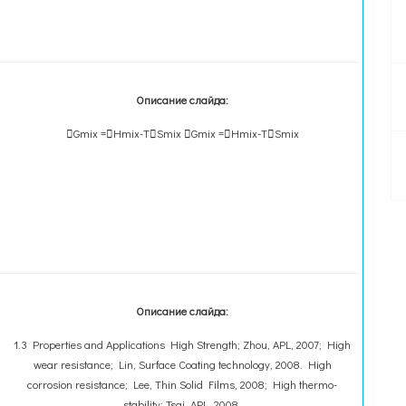
Описание слайда:
Gmix =Hmix-TSmix Gmix =Hmix-TSmix
Описание слайда:
1.3 Properties and Applications High Strength; Zhou, APL, 2007; High
wear resistance; Lin, Surface Coating technology, 2008. High
corrosion resistance; Lee, Thin Solid Films, 2008; High thermo-
stability; Tsai, APL, 2008.