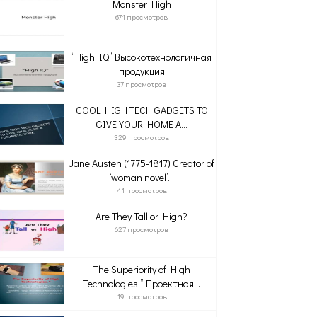
Monster High
671 просмотров
“High IQ” Высокотехнологичная
продукция
37 просмотров
COOL HIGH TECH GADGETS TO
GIVE YOUR HOME A...
329 просмотров
Jane Austen (1775-1817) Creator of
‘woman novel’...
41 просмотров
Are They Tall or High?
627 просмотров
The Superiority of High
Technologies.” Проектная...
19 просмотров