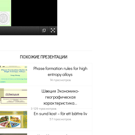
ПОХОЖИЕ ПРЕЗЕНТАЦИИ
Phase formation rules for high
entropy alloys
74 просмотров
Швеция Экономико-
географическая
характеристика...
3 129 просмотров
En sund kost – för ett bättre liv
57 просмотров