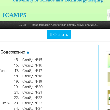
1
/
28
Phase formation rules for high entropy alloys, слайд №1
Скачать
Содержание
▲
Слайд №15
Слайд №16
ions
Слайд №17
Слайд №18
Слайд №19
Слайд №20
Слайд №21
Слайд №22
Hmix-
Слайд №23
Слайд №24