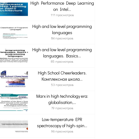
High Performance Deep Learning
on Intel...
111 просмотров
High and low level programming
languages
84 просмотров
High and low level programming
languages. Basics...
85 просмотров
High School Cheerleaders.
Комплексная школа...
53 просмотров
Marx in high technology era:
globalisation,...
79 просмотров
Low-temperature EPR
spectroscopy of high-spin...
96 просмотров