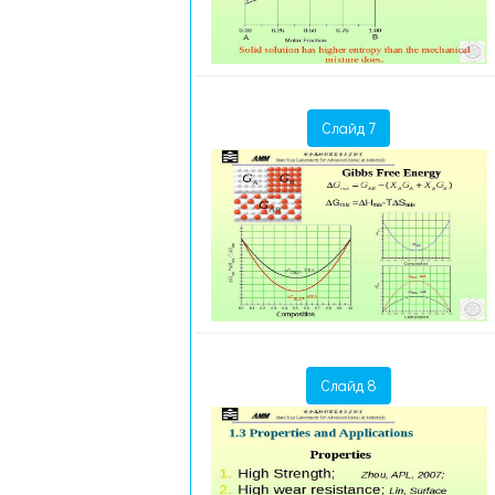
Слайд 7
Слайд 8