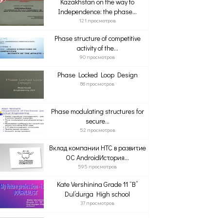
Kazakhstan on the way to
Independence: the phase...
121 просмотров
Phase structure of competitive
activity of the...
90 просмотров
Phase Locked Loop Design
86 просмотров
Phase modulating structures for
secure...
52 просмотров
Вклад компании HTC в развитие
ОС AndroidИстория...
595 просмотров
Kate Vershinina Grade 11 “B”
Dul’durga High school
37 просмотров