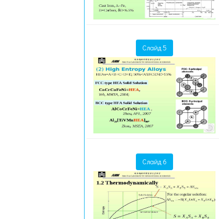
Слайд 5
Слайд 6