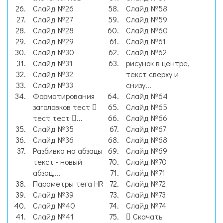
Слайд №26
Слайд №58
Слайд №27
Слайд №59
Слайд №28
Слайд №60
Слайд №29
Слайд №61
Слайд №30
Слайд №62
Слайд №31
рисунок в центре,
Слайд №32
текст сверху и
Слайд №33
снизу...
Форматирования
Слайд №64
заголовков тест 
Слайд №65
тест тест ...
Слайд №66
Слайд №35
Слайд №67
Слайд №36
Слайд №68
Разбивка на абзацы
Слайд №69
текст - новый
Слайд №70
абзац,...
Слайд №71
Параметры тега HR
Слайд №72
Слайд №39
Слайд №73
Слайд №40
Слайд №74
Слайд №41
Скачать