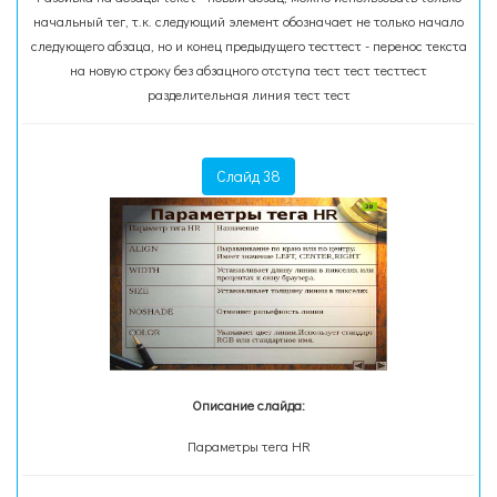
начальный тег, т.к. следующий элемент обозначает не только начало
следующего абзаца, но и конец предыдущего тесттест - перенос текста
на новую строку без абзацного отступа тест тест тесттест
разделительная линия тест тест
Слайд 38
Описание слайда:
Параметры тега HR