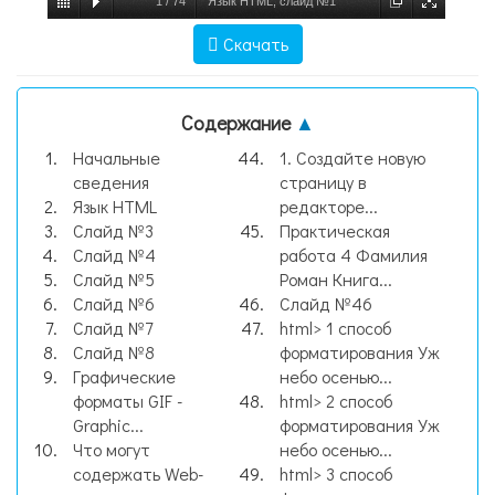
1
/
74
Язык HTML, слайд №1
Скачать
Содержание
▲
Начальные
1. Создайте новую
сведения
страницу в
Язык HTML
редакторе...
Слайд №3
Практическая
Слайд №4
работа 4 Фамилия
Слайд №5
Роман Книга...
Слайд №6
Слайд №46
Слайд №7
html> 1 способ
Слайд №8
форматирования Уж
Графические
небо осенью...
форматы GIF -
html> 2 способ
Graphic...
форматирования Уж
Что могут
небо осенью...
содержать Web-
html> 3 способ