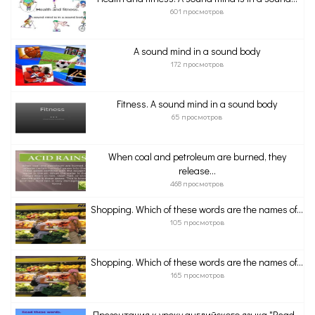
601 просмотров
A sound mind in a sound body
172 просмотров
Fitness. A sound mind in a sound body
65 просмотров
When coal and petroleum are burned, they
release...
468 просмотров
Shopping. Which of these words are the names of...
105 просмотров
Shopping. Which of these words are the names of...
165 просмотров
Презентация к уроку английского языка "Read...