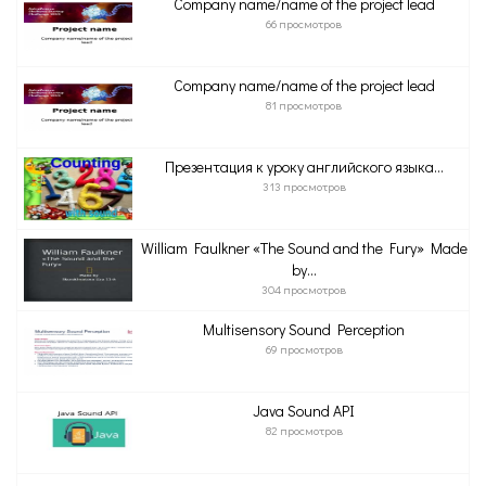
Company name/name of the project lead
66 просмотров
Company name/name of the project lead
81 просмотров
Презентация к уроку английского языка...
313 просмотров
William Faulkner «The Sound and the Fury» Made
by...
304 просмотров
Multisensory Sound Perception
69 просмотров
Java Sound API
82 просмотров