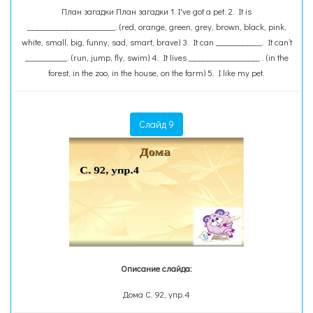
План загадки План загадки 1. I've got a pet. 2. It is
_____________________. (red, orange, green, grey, brown, black, pink,
white, small, big, funny, sad, smart, brave) 3. It can ___________. It can’t
__________. (run, jump, fly, swim) 4. It lives _________________ . (in the
forest, in the zoo, in the house, on the farm) 5. I like my pet.
Слайд 9
Описание слайда:
Дома С. 92, упр.4