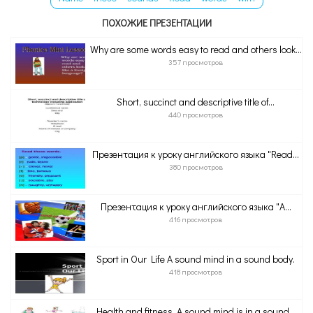
ПОХОЖИЕ ПРЕЗЕНТАЦИИ
Why are some words easy to read and others look...
357 просмотров
Short, succinct and descriptive title of...
440 просмотров
Презентация к уроку английского языка "Read...
380 просмотров
Презентация к уроку английского языка "A...
416 просмотров
Sport in Our Life A sound mind in a sound body.
418 просмотров
Health and fitness. A sound mind is in a sound...