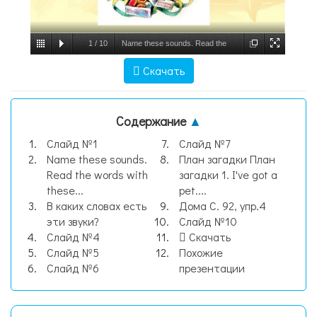
1
/
10
Name these sounds. Read the
words with these sounds, слайд №1
Скачать
Содержание
▲
Слайд №1
Слайд №7
Name these sounds.
План загадки План
Read the words with
загадки 1. I've got a
these...
pet....
В каких словах есть
Дома С. 92, упр.4
эти звуки?
Слайд №10
Слайд №4
Скачать
Слайд №5
Похожие
Слайд №6
презентации