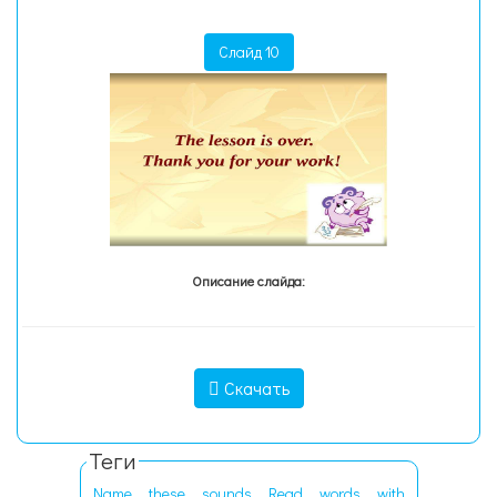
Слайд 10
Описание слайда:
Скачать
Теги
Name
these
sounds
Read
words
with