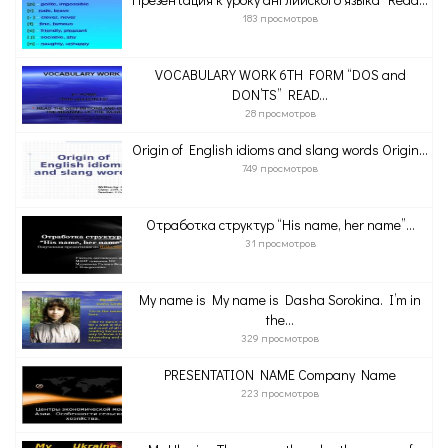
183 просмотров
VOCABULARY WORK 6TH FORM “DOS and
DON’TS” READ...
28 просмотров
Origin of English idioms and slang words Origin...
749 просмотров
Отработка структур “His name, her name”...
31 просмотров
My name is My name is Dasha Sorokina. I’m in
the...
329 просмотров
PRESENTATION NAME Company Name
223 просмотров