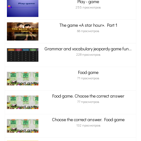
Play - game
255 просмотров
The game «A star hour». Part 1
66 просмотров
Grammar and vocabulary jeopardy game fun...
228 просмотров
Food game
71 просмотров
Food game. Choose the correct answer
77 просмотров
Choose the correct answer. Food game
132 просмотров