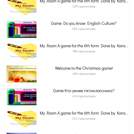
My Room A game for the 6th form Done by Kara...
328 просмотров
Game Do you know English Culture?
265 просмотров
My Room A game for the 6th form Done by Kara...
184 просмотров
Welcome to the Christmas game!
269 просмотров
Game Кто умнее пятиклассника?
414 просмотров
My Room A game for the 6th form Done by Kara...
322 просмотров