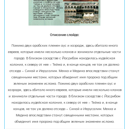
Описание слайда:
Помимо двух арабских племен аус и хазрадж, здесь обитало много
евреев, которые имели несколько кланов и занимали отдельные части
города. В близком соседстве с Йасрибом находилась иудейская
колония, к северу от нее – Тейма и, в конце концов, не так уж далеко
отсюда – Синай и Иерусалим. Мекка и Медина впоследствии станут
священными местами, которых объединит имя пророка под общим
зеленым знаменем ислама. Помимо двух арабских племен аус и
хазрадж, здесь обитало много евреев, которые имели несколько кланов
и занимали отдельные части города. В близком соседстве с Йасрибом
находилась иудейская колония, к северу от нее – Тейма и, в конце
концов, не так уж далеко отсюда – Синай и Иерусалим. Мекка и
Медина впоследствии станут священными местами, которых
объединит имя пророка под общим зеленым знаменем ислама.