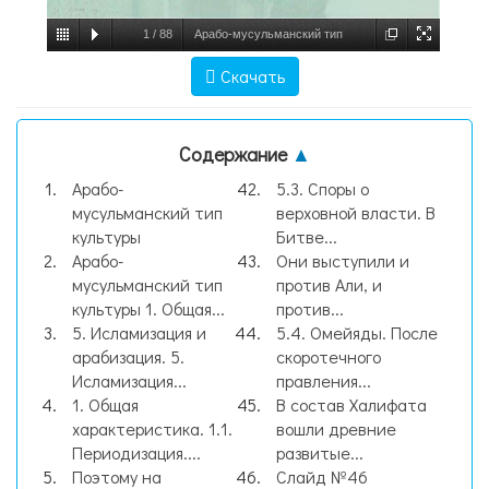
1
/
88
Арабо-мусульманский тип
культуры, слайд №1
Скачать
Содержание
▲
Арабо-
5.3. Споры о
мусульманский тип
верховной власти. В
культуры
Битве...
Арабо-
Они выступили и
мусульманский тип
против Али, и
культуры 1. Общая...
против...
5. Исламизация и
5.4. Омейяды. После
арабизация. 5.
скоротечного
Исламизация...
правления...
1. Общая
В состав Халифата
характеристика. 1.1.
вошли древние
Периодизация....
развитые...
Поэтому на
Слайд №46