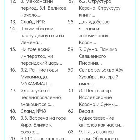
3. Мекканский
6.2. Структура
период. 3.1. Великое
Корана. Структуру
начало....
книги...
Слайд №13
Для удобства
Таким образом,
чтения и
плану двинуться из
запоминания
Йемена...
Коран...
Ни греческий
7. Сунна. Помимо
император, ни
Священного
персидский царь...
Писания...
3.2. Ранние годы
Свидетельства Абу
Мухаммада.
Хурайры, который
МУХАММАД...
имел...
Здесь уже он
8. Шесть опор.
целенаправленно
Исследование
знакомится с...
Корана и Сунны...
Слайд №18
Вера в
3.3. Встреча на горе
существование
Хира. Ближе к
ангелов как части...
сорока...
9. Пять столпов
В 610 г., предаваясь
веры. Обрядность