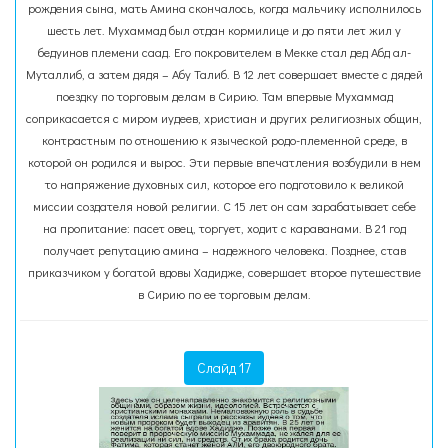
рождения сына, мать Амина скончалось, когда мальчику исполнилось
шесть лет. Мухаммад был отдан кормилице и до пяти лет жил у
бедуинов племени саад. Его покровителем в Мекке стал дед Абд ал-
Муталлиб, а затем дядя – Абу Талиб. В 12 лет совершает вместе с дядей
поездку по торговым делам в Сирию. Там впервые Мухаммад
соприкасается с миром иудеев, христиан и других религиозных общин,
контрастным по отношению к языческой родо-племенной среде, в
которой он родился и вырос. Эти первые впечатления возбудили в нем
то напряжение духовных сил, которое его подготовило к великой
миссии создателя новой религии. С 15 лет он сам зарабатывает себе
на пропитание: пасет овец, торгует, ходит с караванами. В 21 год
получает репутацию амина – надежного человека. Позднее, став
приказчиком у богатой вдовы Хадидже, совершает второе путешествие
в Сирию по ее торговым делам.
Слайд 17