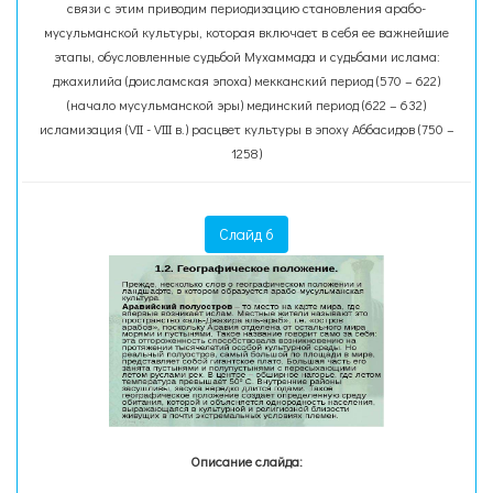
связи с этим приводим периодизацию становления арабо-
мусульманской культуры, которая включает в себя ее важнейшие
этапы, обусловленные судьбой Мухаммада и судьбами ислама:
джахилийа (доисламская эпоха) мекканский период (570 – 622)
(начало мусульманской эры) мединский период (622 – 632)
исламизация (VII - VIII в.) расцвет культуры в эпоху Аббасидов (750 –
1258)
Слайд 6
Описание слайда: