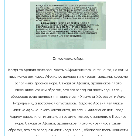
Описание слайда:
Когда-то Аравия являлась частью Африканского континента, но сотни
миллионов лет назад Африку разделила гигантская трещина, которую
заполнило Красное море. Отходя от Африки, аравийское плато
накренялось таким образом, что его западная часть поднялась,
образовав возвышенности и горные цепи Хиджаза («барьер») и Асир
(«трудный»), а восточная опустилась. Когда-то Аравия являлась
частью Африканского континента, но сотни миллионов лет назад
Африку разделила гигантская трещина, которую заполнило Красное
море. Отходя от Африки, аравийское плато накренялось таким
образом, что его западная часть поднялась, образовав возвышенности