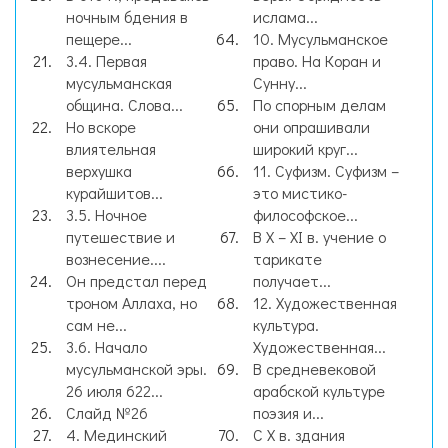
ночным бдения в
ислама...
пещере...
10. Мусульманское
3.4. Первая
право. На Коран и
мусульманская
Сунну...
община. Слова...
По спорным делам
Но вскоре
они опрашивали
влиятельная
широкий круг...
верхушка
11. Суфизм. Суфизм –
курайшитов...
это мистико-
3.5. Ночное
философское...
путешествие и
В X – XI в. учение о
вознесение....
тарикате
Он предстал перед
получает...
троном Аллаха, но
12. Художественная
сам не...
культура.
3.6. Начало
Художественная...
мусульманской эры.
В средневековой
26 июля 622...
арабской культуре
Слайд №26
поэзия и...
4. Мединский
С X в. здания