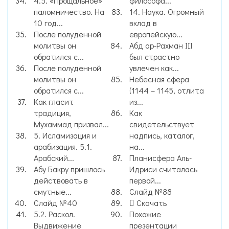
4.5. «Прощальное»
философа...
паломничество. На
14. Наука. Огромный
10 год...
вклад в
После полуденной
европейскую...
молитвы он
Абд ар-Рахман ΙΙΙ
обратился с...
был страстно
После полуденной
увлечен как...
молитвы он
Небесная сфера
обратился с...
(1144 – 1145, отлита
Как гласит
из...
традиция,
Как
Мухаммад призвал...
свидетельствует
5. Исламизация и
надпись, каталог,
арабизация. 5.1.
на...
Арабский...
Планисфера Аль-
Абу Бакру пришлось
Идриси считалась
действовать в
первой...
смутные...
Слайд №88
Слайд №40
Скачать
5.2. Раскол.
Похожие
Выдвижение
презентации