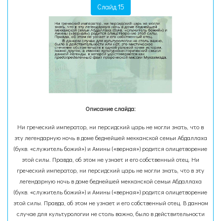
Слайд 15
Описание слайда:
Ни греческий император, ни персидский царь не могли знать, что в
эту легендарную ночь в доме беднейшей мекканской семьи Абдаллаха
(букв. «служитель божий») и Амины («верная») родится олицетворение
этой силы. Правда, об этом не узнает и его собственный отец. Ни
греческий император, ни персидский царь не могли знать, что в эту
легендарную ночь в доме беднейшей мекканской семьи Абдаллаха
(букв. «служитель божий») и Амины («верная») родится олицетворение
этой силы. Правда, об этом не узнает и его собственный отец. В данном
случае для культурологии не столь важно, было в действительности