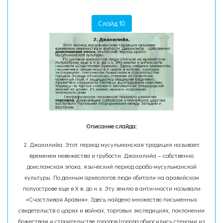
Слайд 10
Описание слайда:
2. Джахилийа. Этот период мусульманская традиция называет
временем невежества и грубости. Джахилийа – собственно
доисламская эпоха, языческий период арабо-мусульманской
культуры. По данным археологов люди обитали на аравийском
полуострове еще в X в. до н.э. Эту землю в античности называли
«Счастливая Аравия». Здесь найдено множество письменных
свидетельств о царях и войнах, торговых экспедициях, поклонении
божествам и строительстве городов (города обносились стенами из