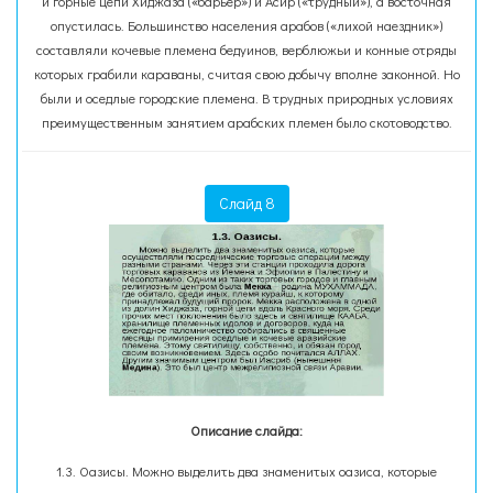
и горные цепи Хиджаза («барьер») и Асир («трудный»), а восточная
опустилась. Большинство населения арабов («лихой наездник»)
составляли кочевые племена бедуинов, верблюжьи и конные отряды
которых грабили караваны, считая свою добычу вполне законной. Но
были и оседлые городские племена. В трудных природных условиях
преимущественным занятием арабских племен было скотоводство.
Слайд 8
Описание слайда:
1.3. Оазисы. Можно выделить два знаменитых оазиса, которые