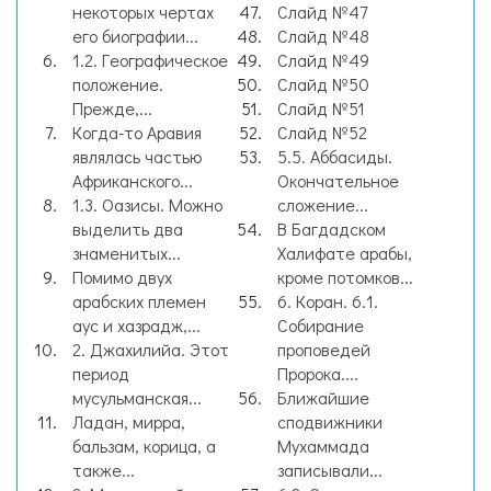
некоторых чертах
Слайд №47
его биографии...
Слайд №48
1.2. Географическое
Слайд №49
положение.
Слайд №50
Прежде,...
Слайд №51
Когда-то Аравия
Слайд №52
являлась частью
5.5. Аббасиды.
Африканского...
Окончательное
1.3. Оазисы. Можно
сложение...
выделить два
В Багдадском
знаменитых...
Халифате арабы,
Помимо двух
кроме потомков...
арабских племен
6. Коран. 6.1.
аус и хазрадж,...
Собирание
2. Джахилийа. Этот
проповедей
период
Пророка....
мусульманская...
Ближайшие
Ладан, мирра,
сподвижники
бальзам, корица, а
Мухаммада
также...
записывали...