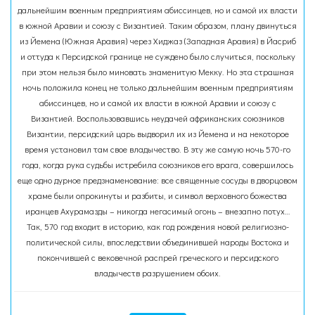
дальнейшим военным предприятиям абиссинцев, но и самой их власти
в южной Аравии и союзу с Византией. Таким образом, плану двинуться
из Йемена (Южная Аравия) через Хиджаз (Западная Аравия) в Йасриб
и оттуда к Персидской границе не суждено было случиться, поскольку
при этом нельзя было миновать знаменитую Мекку. Но эта страшная
ночь положила конец не только дальнейшим военным предприятиям
абиссинцев, но и самой их власти в южной Аравии и союзу с
Византией. Воспользовавшись неудачей африканских союзников
Византии, персидский царь выдворил их из Йемена и на некоторое
время установил там свое владычество. В эту же самую ночь 570-го
года, когда рука судьбы истребила союзников его врага, совершилось
еще одно дурное предзнаменование: все священные сосуды в дворцовом
храме были опрокинуты и разбиты, и символ верховного божества
иранцев Ахурамазды – никогда негасимый огонь – внезапно потух…
Так, 570 год входит в историю, как год рождения новой религиозно-
политической силы, впоследствии объединившей народы Востока и
покончившей с вековечной распрей греческого и персидского
владычеств разрушением обоих.