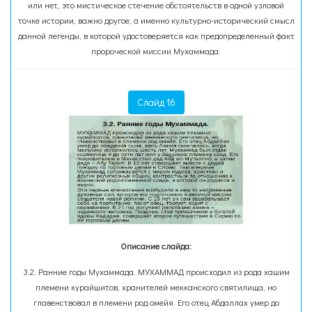
или нет, это мистическое стечение обстоятельств в одной узловой
точке истории, важно другое, а именно культурно-исторический смысл
данной легенды, в которой удостоверяется как предопределенный факт
пророческой миссии Мухаммада.
Слайд 16
Описание слайда:
3.2. Ранние годы Мухаммада. МУХАММАД происходил из рода хашим
племени курайшитов, хранителей мекканского святилища, но
главенствовал в племени род омейя. Его отец Абдаллах умер до