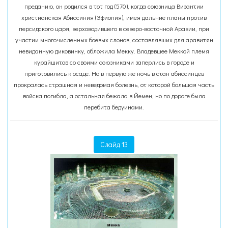
преданию, он родился в тот год (570), когда союзница Византии
христианская Абиссиния (Эфиопия), имея дальние планы против
персидского царя, верховодившего в северо-восточной Аравии, при
участии многочисленных боевых слонов, составлявших для аравитян
невиданную диковинку, обложила Мекку. Владевшее Меккой племя
курайшитов со своими союзниками заперлись в городе и
приготовились к осаде. Но в первую же ночь в стан абиссинцев
прокралась страшная и неведомая болезнь, от которой большая часть
войска погибла, а остальная бежала в Йемен, но по дороге была
перебита бедуинами.
Слайд 13