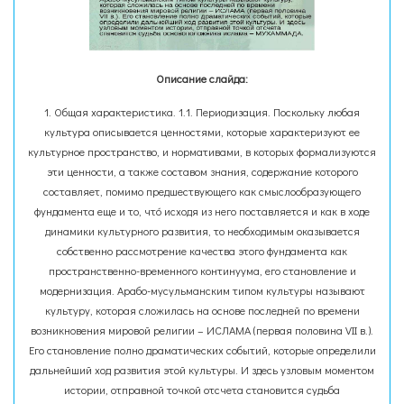
Описание слайда:
1. Общая характеристика. 1.1. Периодизация. Поскольку любая
культура описывается ценностями, которые характеризуют ее
культурное пространство, и нормативами, в которых формализуются
эти ценности, а также составом знания, содержание которого
составляет, помимо предшествующего как смыслообразующего
фундамента еще и то, чтó исходя из него поставляется и как в ходе
динамики культурного развития, то необходимым оказывается
собственно рассмотрение качества этого фундамента как
пространственно-временного континуума, его становление и
модернизация. Арабо-мусульманским типом культуры называют
культуру, которая сложилась на основе последней по времени
возникновения мировой религии – ИСЛАМА (первая половина VII в.).
Его становление полно драматических событий, которые определили
дальнейший ход развития этой культуры. И здесь узловым моментом
истории, отправной точкой отсчета становится судьба