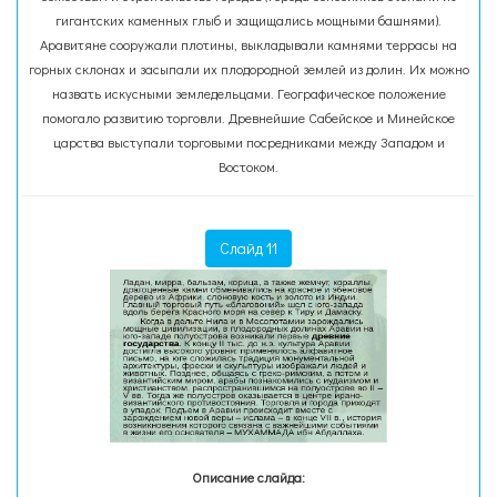
гигантских каменных глыб и защищались мощными башнями).
Аравитяне сооружали плотины, выкладывали камнями террасы на
горных склонах и засыпали их плодородной землей из долин. Их можно
назвать искусными земледельцами. Географическое положение
помогало развитию торговли. Древнейшие Сабейское и Минейское
царства выступали торговыми посредниками между Западом и
Востоком.
Слайд 11
Описание слайда: