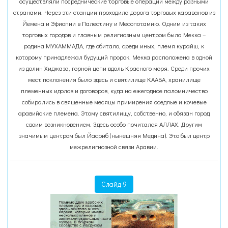
осуществляли посреднические торговые операции между разными
странами. Через эти станции проходила дорога торговых караванов из
Йемена и Эфиопии в Палестину и Месопотамию. Одним из таких
торговых городов и главным религиозным центром была Мекка –
родина МУХАММАДА, где обитало, среди иных, племя курайш, к
которому принадлежал будущий пророк. Мекка расположена в одной
из долин Хиджаза, горной цепи вдоль Красного моря. Среди прочих
мест поклонения было здесь и святилище КААБА, хранилище
племенных идолов и договоров, куда на ежегодное паломничество
собирались в священные месяцы примирения оседлые и кочевые
аравийские племена. Этому святилищу, собственно, и обязан город
своим возникновением. Здесь особо почитался АЛЛАХ. Другим
значимым центром был Йасриб (нынешняя Медина). Это был центр
межрелигиозной связи Аравии.
Слайд 9