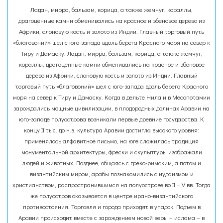
Ладан, мирра, бальзам, корица, а также жемчуг, кораллы,
драгоценные камни обменивались на красное и эбеновое дерево из
Африки, слоновую кость и золото из Индии. Главный торговый путь
«благовоний» шел с юго-запада вдоль берега Красного моря на север к
Тиру и Дамаску. Ладан, мирра, бальзам, корица, а также жемчуг,
кораллы, драгоценные камни обменивались на красное и эбеновое
дерево из Африки, слоновую кость и золото из Индии. Главный
торговый путь «благовоний» шел с юго-запада вдоль берега Красного
моря на север к Тиру и Дамаску. Когда в дельте Нила и в Месопотамии
зарождались мощные цивилизации, в плодородных долинах Аравии на
юго-западе полуострова возникали первые древние государства. К
концу II тыс. до н.э. культура Аравии достигла высокого уровня:
применялось алфавитное письмо, на юге сложилась традиция
монументальной архитектуры, фрески и скульптуры изображали
людей и животных. Позднее, общаясь с греко-римским, а потом и
византийским миром, арабы познакомились с иудаизмом и
христианством, распространившимся на полуострове во II – V вв. Тогда
же полуостров оказывается в центре ирано-византийского
противостояния. Торговля и города приходят в упадок. Подъем в
Аравии происходит вместе с зарождением новой веры – ислама – в