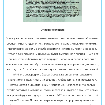
Описание слайда:
Здесь уже он целенаправленно знакомится с религиозными общинами,
образом жизни, идеологией. Встречается с христианскими монахами.
Немаловажную роль в судьбе создателя ислама сыграли и рассказы
иудеев о том, что новым пророком будет выходец из аравитян. В 25 лет
он женится на богатой вдове Хадидже. Позже она первая поверит в
пророческую миссию Мухаммада, не жалея для ее реализации ни сил,
ни средств. От их брака родится дочь Фатима, которая станет женой
АЛИ, его двоюродного брата. Здесь уже он целенаправленно
знакомится с религиозными общинами, образом жизни, идеологией.
Встречается с христианскими монахами. Немаловажную роль в
судьбе создателя ислама сыграли и рассказы иудеев о том, что новым
пророком будет выходец из аравитян. В 25 лет он женится на богатой
вдове Хадидже. Позже она первая поверит в пророческую миссию