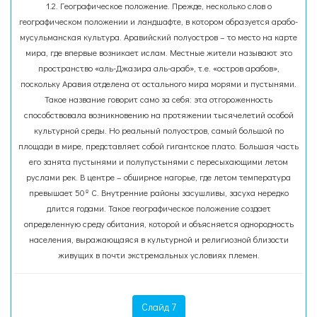
1.2. Географическое положение. Прежде, несколько слов о
географическом положении и ландшафте, в котором образуется арабо-
мусульманская культура. Аравийский полуостров – то место на карте
мира, где впервые возникает ислам. Местные жители называют это
пространство «аль-Джазира аль-араб», т.е. «остров арабов»,
поскольку Аравия отделена от остального мира морями и пустынями.
Такое название говорит само за себя: эта отгороженность
способствовала возникновению на протяжении тысячелетий особой
культурной среды. Но реальный полуостров, самый большой по
площади в мире, представляет собой гигантское плато. Большая часть
его занята пустынями и полупустынями с пересыхающими летом
руслами рек. В центре – обширное нагорье, где летом температура
превышает 50º С. Внутренние районы засушливы, засуха нередко
длится годами. Такое географическое положение создает
определенную среду обитания, которой и объясняется однородность
населения, выражающаяся в культурной и религиозной близости
живущих в почти экстремальных условиях племен.
Слайд 7