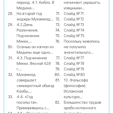
период. 4.1. Кибла. В
начинают украшать
Медине...
изящными...
На второй год
Слайд №71
хиджры Мухаммад...
Слайд №72
4.2.День
Слайд №73
Различения.
Слайд №74
Подчинение
Слайд №75
Мекки,...
Поскольку живопись
Осенью он изгнал из
не получила
Медины еще одно...
значительного...
4.3. Подчинение
Слайд №77
Мекки. Весной 628
Слайд №78
г....
Слайд №79
Мухаммад
Слайд №80
совершает
13. Фальсафа
семикратный объезд
(философия).
Каабы,...
Исламская
4.4. «Год
культура...
посольств».
Большинство трудов
Примирившись с...
арабо-испанского