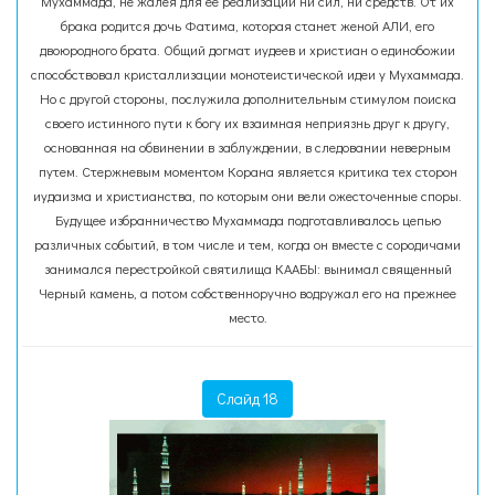
Мухаммада, не жалея для ее реализации ни сил, ни средств. От их
брака родится дочь Фатима, которая станет женой АЛИ, его
двоюродного брата. Общий догмат иудеев и христиан о единобожии
способствовал кристаллизации монотеистической идеи у Мухаммада.
Но с другой стороны, послужила дополнительным стимулом поиска
своего истинного пути к богу их взаимная неприязнь друг к другу,
основанная на обвинении в заблуждении, в следовании неверным
путем. Стержневым моментом Корана является критика тех сторон
иудаизма и христианства, по которым они вели ожесточенные споры.
Будущее избранничество Мухаммада подготавливалось цепью
различных событий, в том числе и тем, когда он вместе с сородичами
занимался перестройкой святилища КААБЫ: вынимал священный
Черный камень, а потом собственноручно водружал его на прежнее
место.
Слайд 18