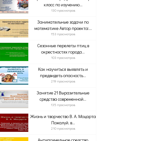
класс по изучению...
130 просмотров
Занимательные задачи по
математике Автор проекта:...
153 просмотров
Сезонные перелеты птиц в
окрестностях города...
103 просмотров
Как научиться выявлять и
предвидеть опасность...
219 просмотров
Занятие 21 Выразительные
средства современной...
135 просмотров
Жизнь и творчество В. А. Моцарта
Пожалуй, в...
210 просмотров
Антипохмельное средство