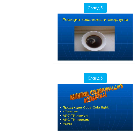
Слайд 5
Слайд 6