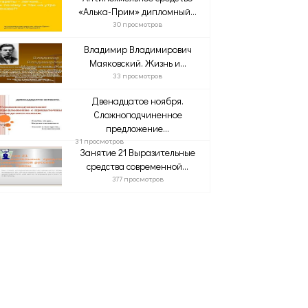
«Алька-Прим» дипломный...
30 просмотров
Владимир Владимирович
Маяковский. Жизнь и...
33 просмотров
Двенадцатое ноября.
Сложноподчиненное
предложение...
31 просмотров
Занятие 21 Выразительные
средства современной...
377 просмотров