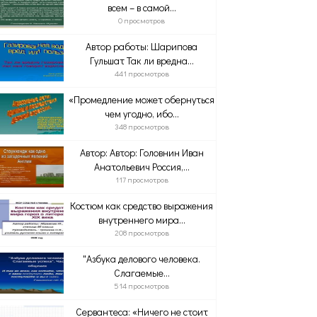
всем – в самой...
0 просмотров
Автор работы: Шарипова
Гульшат Так ли вредна...
441 просмотров
«Промедление может обернуться
чем угодно, ибо...
348 просмотров
Автор: Автор: Головнин Иван
Анатольевич Россия,...
117 просмотров
Костюм как средство выражения
внутреннего мира...
208 просмотров
"Азбука делового человека.
Слагаемые...
514 просмотров
Сервантеса: «Ничего не стоит