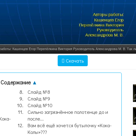
работы: Кашенцев Егор Перепёлкина Виктория Руководитель Александрова М. В. Так ли
нам говорят взро, слайд №1
Скачать
Содержание
▲
Слайд №8
Слайд №9
Слайд №10
Сильно загрязнённое полотенце до и
Кока-
после...
Вам всё ещё хочется бутылочку «Кока-
Колы»???