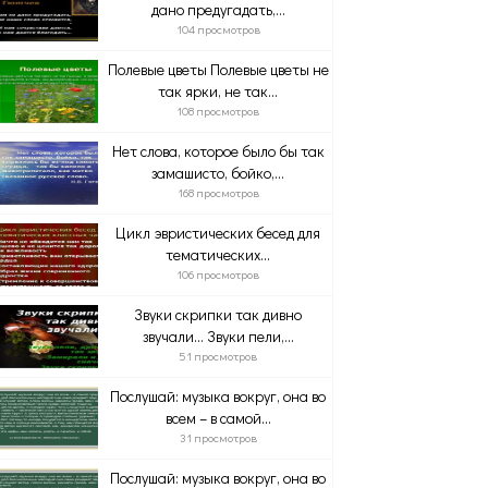
дано предугадать,...
104 просмотров
Полевые цветы Полевые цветы не
так ярки, не так...
108 просмотров
Нет слова, которое было бы так
замашисто, бойко,...
168 просмотров
Цикл эвристических бесед для
тематических...
106 просмотров
Звуки скрипки так дивно
звучали… Звуки пели,...
51 просмотров
Послушай: музыка вокруг, она во
всем – в самой...
31 просмотров
Послушай: музыка вокруг, она во