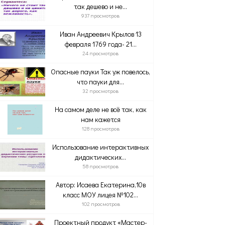
так дешево и не...
937 просмотров
Иван Андреевич Крылов 13
февраля 1769 года- 21...
24 просмотров
Опасные пауки Так уж повелось,
что пауки для...
32 просмотров
На самом деле не всё так, как
нам кажется
128 просмотров
Использование интерактивных
дидактических...
58 просмотров
Автор: Исаева Екатерина,10в
класс МОУ лицея №102...
102 просмотров
Проектный продукт «Мастер-