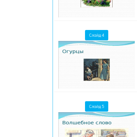
Слайд 4
Слайд 5