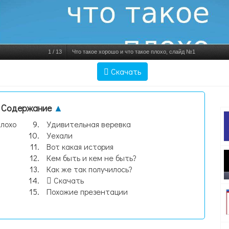
1
/
13
Что такое хорошо и что такое плохо, слайд №1
Скачать
Содержание
▲
плохо
Удивительная веревка
Уехали
Вот какая история
Кем быть и кем не быть?
Как же так получилось?
Скачать
Похожие презентации