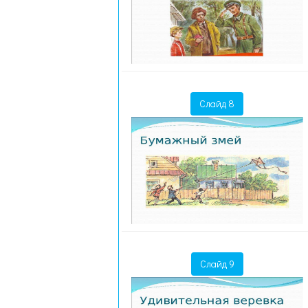
Слайд 8
Слайд 9