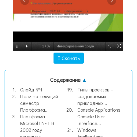
1
/
37
Интегрированная среда
разработки программного обеспечения
Скачать
Microsoft Visual Studio. Платформа.NET.
Среда Visual Studio.NET, слайд №1
Содержание
▲
Слайд №1
Типы проектов –
Цели на текущий
создаваемых
семестр
прикладных...
Платформа...
Console Applications
Платформа
Console User
Microsoft.NET В
Interface...
2002 году
Windows
компания...
Applications