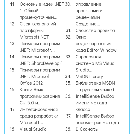
Основные идеи .NET
Управление
1. Общий
проектами и
промежуточный...
решениями
Стек технологий
Создание...
платформы
Свойства проекта
Microsoft.NET
Окно
Примеры программ
редактирования
.NET: Microsoft...
кода Editor Window
Примеры программ
Справочная
.NET: SharpDevelop (
система MS Visual
Примеры программ
Studio...
.NET: Microsoft
MSDN Library
Office 2012+
Библиотека MSDN
Книги Язык
на русском языке (
программирования
IntelliSense Выбор
C# 5.0 и...
имени метода
Интегрированная
класса
среда разработки
IntelliSense Выбор
Microsoft...
параметров метода
Visual Studio
Скачать