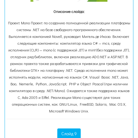
Описание слайда:
Проект Mono Проект по созданию полноценной реализации платформы
системы .NET на базе свободного программного обеспечения.
Выполняется компанией Novell, руководит Мигель де Иказа. Включает
следующие компоненты: компилятор языка C# — mcs, среду
исполнения (CLR) — mono (с поддержкой JIT) и mint (без поддержки JIT),
отладчик ряд библиотек, включая реализацию ADO.NET и ASP.NET. В
рамках проекта также разрабатываются привязки для графической
библиотеки GTK+ на платформу .NET. Среда исполнения mono может
исполнять модули, написанные на языках C#, Visual Basic .NET, Java,
Boo, Nemerle, Python, JavaScript, PHP и Object Pascal (при наличии
компилятора в среду .NET/Mono). Ожидается также поддержка языков
C, Ada 2005 и Eiffel. Реализации Mono существуют для таких
операционных систем, как: GNU/Linux, FreeBSD, Solaris, Mac OS X,
Microsoft Windows Unix.
Слайд 9