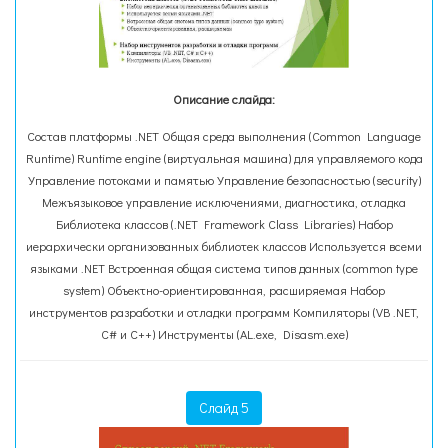
Описание слайда:
Состав платформы .NET Общая среда выполнения (Common Language
Runtime) Runtime engine (виртуальная машина) для управляемого кода
Управление потоками и памятью Управление безопасностью (security)
Межъязыковое управление исключениями, диагностика, отладка
Библиотека классов (.NET Framework Class Libraries) Набор
иерархически организованных библиотек классов Используется всеми
языками .NET Встроенная общая система типов данных (common type
system) Объектно-ориентированная, расширяемая Набор
инструментов разработки и отладки программ Компиляторы (VB .NET,
C# и C++) Инструменты (AL.exe, Disasm.exe)
Слайд 5