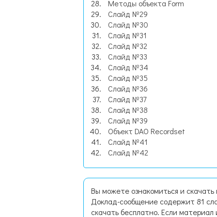
Методы объекта Form
Слайд №29
Слайд №30
Слайд №31
Слайд №32
Слайд №33
Слайд №34
Слайд №35
Слайд №36
Слайд №37
Слайд №38
Слайд №39
Объект DAO Recordset
Слайд №41
Слайд №42
Вы можете ознакомиться и скачать
Доклад-сообщение содержит 81 сла
скачать бесплатно. Если материал 