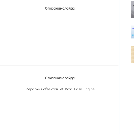
Описание слайда:
Описание слайда:
Иерархия объектов Jet Data Base Engine