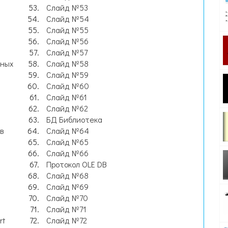
Слайд №53
Слайд №54
Слайд №55
Слайд №56
Слайд №57
нных
Слайд №58
Слайд №59
Слайд №60
Слайд №61
Слайд №62
БД Библиотека
в
Слайд №64
Слайд №65
Слайд №66
Протокол OLE DB
Слайд №68
Слайд №69
Слайд №70
Слайд №71
rt
Слайд №72