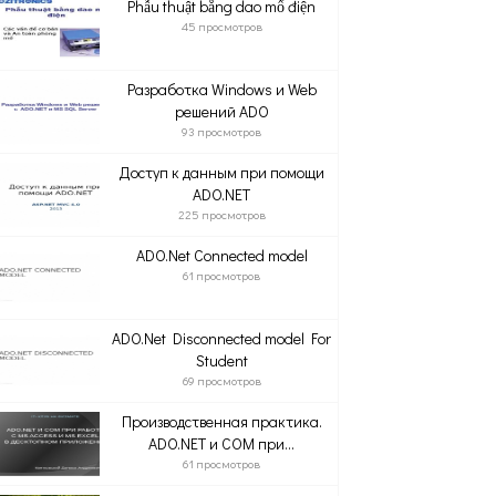
Phẫu thuật bằng dao mổ điện
45 просмотров
Разработка Windows и Web
решений ADO
93 просмотров
Доступ к данным при помощи
ADO.NET
225 просмотров
ADO.Net Connected model
61 просмотров
ADO.Net Disconnected model For
Student
69 просмотров
Производственная практика.
ADO.NET и COM при...
61 просмотров