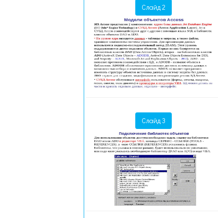
Слайд 2
Слайд 3