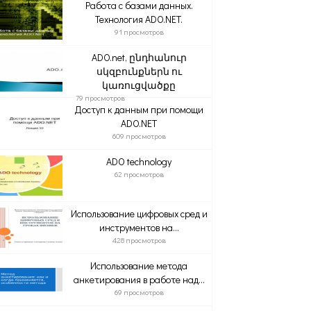
Работа с базами данных.
Технология ADO.NET.
91 просмотров
ADO.net, ընդհանուր
սկզբունքներն ու
կառուցվածքը
79 просмотров
Доступ к данным при помощи
ADO.NET
609 просмотров
ADO technology
62 просмотров
Использование цифровых сред и
инструментов на...
428 просмотров
Использование метода
анкетирования в работе над...
69 просмотров