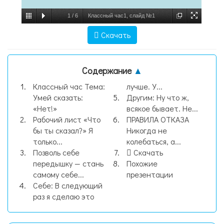
1
/
6
Классный час1, слайд №1
Скачать
Содержание
▲
Классный час Тема:
лучше. У...
Умей сказать:
Другим: Ну что ж,
«Нет!»
всякое бывает. Не...
Рабочий лист «Что
ПРАВИЛА ОТКАЗА
бы ты сказал?» Я
Никогда не
только...
колебаться, а...
Позволь себе
Скачать
передышку — стань
Похожие
самому себе...
презентации
Себе: В следующий
раз я сделаю это