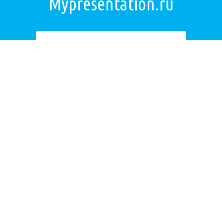
Mypresentation.ru
Загрузить презентацию
ОБРАТНАЯ СВЯЗЬ
Если не удалось найти презентацию, то Вы можете заказать её на
нашем сайте. Мы постараемся найти нужную Вам презентацию в
электронном виде и отправим ее по электронной почте.