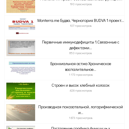
193 просмотров
Monterra.me Будва, Черногория BUDVA 1 проект...
107 просмотров
Первичные иммунодефициты 1.Связанные с
дефектами...
853 просмотров
Бронхиальная астма Хроническое
воспалительное...
1 173 просмотров
Строен и высок хлебный колосок
426 просмотров
Производная показательной, логарифмической
и...
1 673 просмотров
Построение графика функци y= x