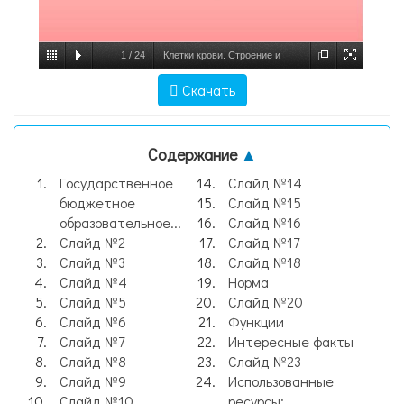
1
/
24
Клетки крови. Строение и
функции клеток крови, слайд №1
Скачать
Содержание
▲
Государственное
Слайд №14
бюджетное
Слайд №15
образовательное...
Слайд №16
Слайд №2
Слайд №17
Слайд №3
Слайд №18
Слайд №4
Норма
Слайд №5
Слайд №20
Слайд №6
Функции
Слайд №7
Интересные факты
Слайд №8
Слайд №23
Слайд №9
Использованные
Слайд №10
ресурсы: