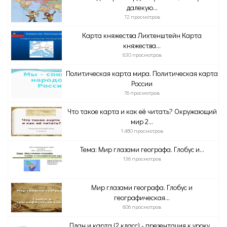
далекую...
72 просмотров
Карта княжества Лихтенштейн Карта
княжества...
630 просмотров
Политическая карта мира. Политическая карта
России
76 просмотров
Что такое карта и как её читать? Окружающий
мир 2...
1 480 просмотров
Тема: Мир глазами географа. Глобус и...
136 просмотров
Мир глазами географа. Глобус и
географическая...
606 просмотров
План и карта (2 класс) - презентация к уроку...