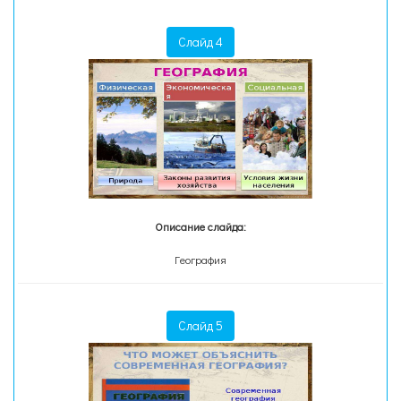
Слайд 4
Описание слайда:
География
Слайд 5