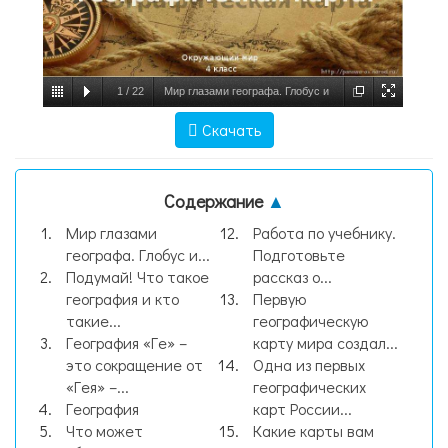
1
/
22
Мир глазами географа. Глобус и
географическая карта. Окружающий мир 4
Скачать
класс, слайд №1
Содержание
▲
Мир глазами
Работа по учебнику.
географа. Глобус и...
Подготовьте
Подумай! Что такое
рассказ о...
география и кто
Первую
такие...
географическую
География «Ге» –
карту мира создал...
это сокращение от
Одна из первых
«Гея» –...
географических
География
карт России...
Что может
Какие карты вам