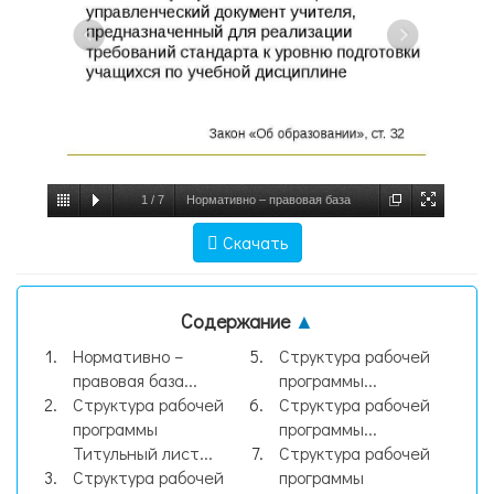
1
/
7
Нормативно – правовая база
общеобразовательного учреждения
Скачать
Рабочая программа – это нормативно
управленческий документ учител, слайд
Содержание
▲
№1
Нормативно –
Структура рабочей
правовая база...
программы...
Структура рабочей
Структура рабочей
программы
программы...
Титульный лист...
Структура рабочей
Структура рабочей
программы