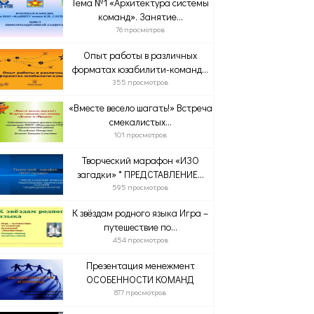
Тема №1 «Архитектура системы
команд». Занятие...
76 просмотров
Опыт работы в различных
форматах юзабилити-команд...
355 просмотров
«Вместе весело шагать!» Встреча
смекалистых...
101 просмотров
Творческий марафон «ИЗО
загадки» * ПРЕДСТАВЛЕНИЕ...
595 просмотров
К звёздам родного языка Игра –
путешествие по...
454 просмотров
Презентация менежмент
ОСОБЕННОСТИ КОМАНД
877 просмотров