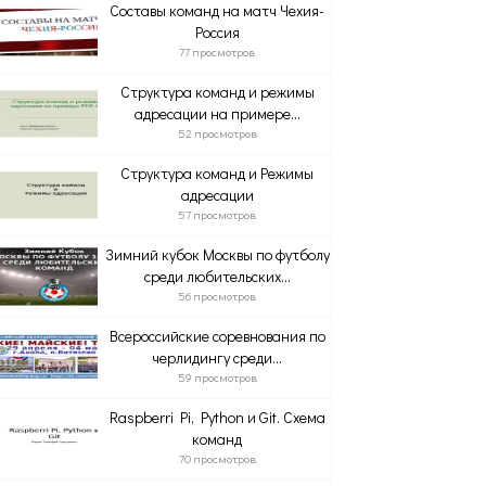
Составы команд на матч Чехия-
Россия
77 просмотров
Структура команд и режимы
адресации на примере...
52 просмотров
Структура команд и Режимы
адресации
57 просмотров
Зимний кубок Москвы по футболу
среди любительских...
56 просмотров
Всероссийские соревнования по
черлидингу среди...
59 просмотров
Raspberri Pi, Python и Git. Схема
команд
70 просмотров