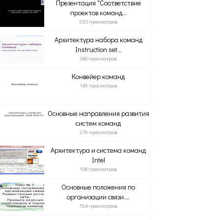
Презентация "Соответствие
проектов команд...
220 просмотров
Архитектура набора команд
Instruction set...
266 просмотров
Конвейер команд
149 просмотров
Основные направления развития
систем команд
219 просмотров
Архитектура и система команд
Intel
106 просмотров
Основные положения по
организации связи....
154 просмотров