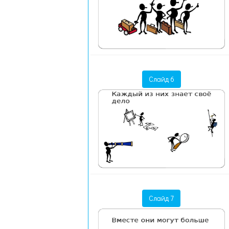
Слайд 6
Слайд 7