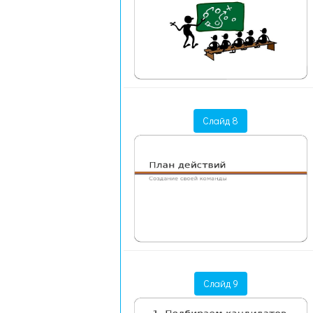
Слайд 8
Слайд 9