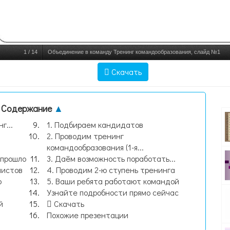
1
/
14
Объединение в команду Тренинг командообразования, слайд №1
Скачать
Содержание
▲
г...
1. Подбираем кандидатов
2. Проводим тренинг
командообразования (1-я...
 прошло
3. Даём возможность поработать...
листов
4. Проводим 2-ю ступень тренинга
о
5. Ваши ребята работают командой
Узнайте подробности прямо сейчас
й
Скачать
Похожие презентации