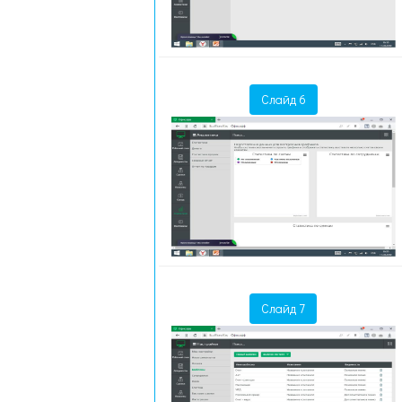
Слайд 6
Слайд 7