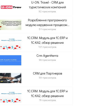
U-ON. Travel - CRM для
туристических компаний
92 просмотров
Розроблення програмного
модулю керування процесом...
51 просмотров
1C:CRM. Модуль для 1С:ERP и
1С:КА2, обзор решения
131 просмотров
Crm Agentterra
96 просмотров
CRM для Партнеров
59 просмотров
1C:CRM. Модуль для 1С:ERP и
1С:КА2, обзор решения
79 просмотров