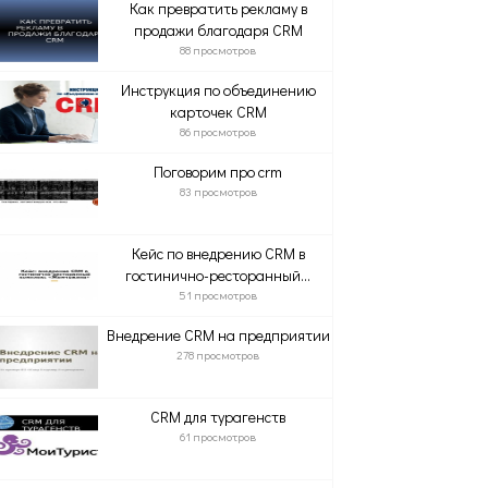
Как превратить рекламу в
продажи благодаря CRM
88 просмотров
Инструкция по объединению
карточек CRM
86 просмотров
Поговорим про crm
83 просмотров
Кейс по внедрению CRM в
гостинично-ресторанный...
51 просмотров
Внедрение CRM на предприятии
278 просмотров
CRM для турагенств
61 просмотров