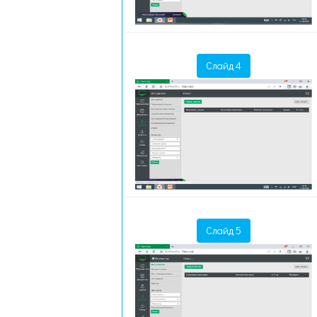
Слайд 4
Слайд 5