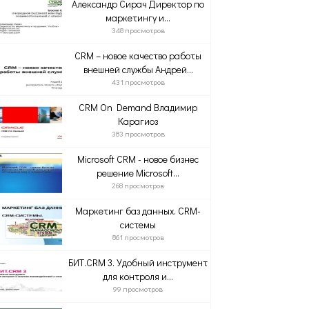
Александр Сирач Директор по
маркетингу и...
348 просмотров
CRM – новое качество работы
внешней службы Андрей...
431 просмотров
CRM On Demand Владимир
Карагиоз
383 просмотров
Microsoft CRM - новое бизнес
решение Microsoft...
268 просмотров
Маркетинг баз данных. CRM-
системы
861 просмотров
БИТ.CRM 3. Удобный инструмент
для контроля и...
99 просмотров