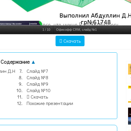
1
/
10
Офисофф CRM, слайд №1
Скачать
Содержание
▲
лин Д.Н
Слайд №7
Слайд №8
Слайд №9
Слайд №10
Скачать
Похожие презентации