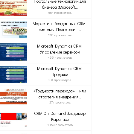
Портальные технологии для
бизнеса (Microsoft...
651 просмотров
Маркетинг баз данных. CRM-
системы. Подготовил:...
591 просмотров
Microsoft Dynamics CRM.
Управление сервисом
455 просмотров
Microsoft Dynamics CRM.
Продажи
274 просмотров
«Трудности перехода» … или
стратегия внедрения...
27 просмотров
CRM On Demand Владимир
Карагиоз
1 153 просмотров