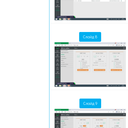
Слайд 8
Слайд 9