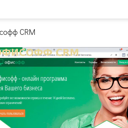
исофф CRM