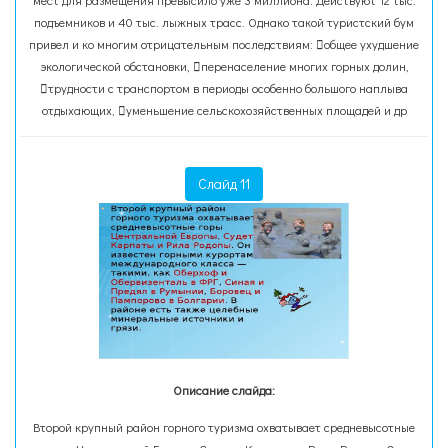
мест для размещения превысило уже 3 миллиона. Действуют 12 тыс.
подъемников и 40 тыс. лыжных трасс. Однако такой туристский бум
привел и ко многим отрицательным последствиям: общее ухудшение
экологической обстановки, перенаселение многих горных долин,
трудности с транспортом в периоды особенно большого наплыва
отдыхающих, уменьшение сельскохозяйственных площадей и др
Слайд 11
Описание слайда:
Второй крупный район горного туризма охватывает средневысотные