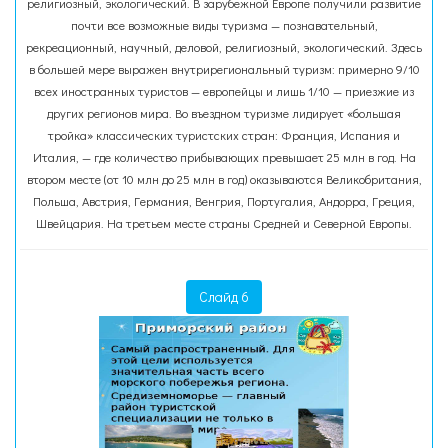
религиозный, экологический. В зарубежной Европе получили развитие
почти все возможные виды туризма — познавательный,
рекреационный, научный, деловой, религиозный, экологический. Здесь
в большей мере выражен внутрирегиональный туризм: примерно 9/10
всех иностранных туристов — европейцы и лишь 1/10 — приезжие из
других регионов мира. Во въездном туризме лидирует «большая
тройка» классических туристских стран: Франция, Испания и
Италия, — где количество прибывающих превышает 25 млн в год. На
втором месте (от 10 млн до 25 млн в год) оказываются Великобритания,
Польша, Австрия, Германия, Венгрия, Португалия, Андорра, Греция,
Швейцария. На третьем месте страны Средней и Северной Европы.
Слайд 6