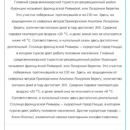
Главный средиземноморский туристско-рекреационный район
Франции называют французской Ривьерой, или Лазурным Берегом.
Это участок побережья, протянувшийся на 230 км. Здесь, на
защищенном от северных ветров Приморскими Альпами Лазурном
Берегу, количество погожих дней в году достигает 300. Средняя
годовая температура воздуха +20 °С, и даже зимой она не опускается
ниже +8 °С. Соответственно, и купальный сезон здесь достаточно
длительный. Столица французской Ривьеры — курортный город Ницца,
в котором туризм дает работу половине населения. Главный
средиземноморский туристско-рекреационный район Франции
называют французской Ривьерой, или Лазурным Берегом. Это участок
побережья, протянувшийся на 230 км. Здесь, на защищенном от
северных ветров Приморскими Альпами Лазурном Берегу, количество
погожих дней в году достигает 300. Средняя годовая температура
воздуха +20 °С, и даже зимой она не опускается ниже +8 °С.
Соответственно, и купальный сезон здесь достаточно длительный.
Столица французской Ривьеры — курортный город Ницца, в котором
туризм дает работу половине населения. Другие курортные города —
Канн (Канны), знаменитый своими ежегодными кинофестивалями.