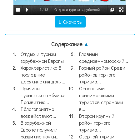
1
/
13
Отдых и туризм зарубежной
Европы, слайд №1
Скачать
Содержание
▲
Отдых и туризм
Главный
зарубежной Европы
средиземноморский...
Характеристика В
Горный район Среди
последние
районов горного
десятилетия доля...
туризма...
Причины
Основными
туристского «бума»
принимающими
развитию...
туристов странами
благоприятно
в...
воздействуют...
Второй крупный
В зарубежной
район горного
Европе получили
туризма...
развитие почти...
Озерной туризм