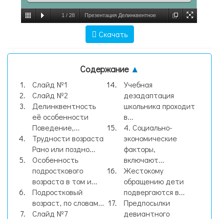
1
/
28
Презентация Делинквентное
поведение, слайд №1
Скачать
Содержание
▲
Слайд №1
Учебная
Слайд №2
дезадаптация
Делинквентность
школьника проходит
её особенности
в...
Поведение,...
4. Социально-
Трудности возраста
экономические
Рано или поздно...
факторы,
Особенность
включают...
подросткового
Жестокому
возраста в том и...
обращению дети
Подростковый
подвергаются в...
возраст, по словам...
Предпосылки
Слайд №7
девиантного