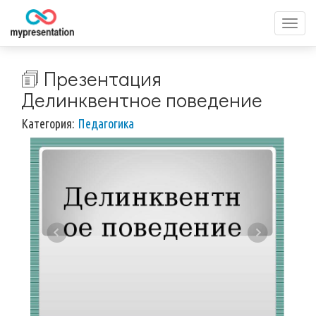
Перек
меню
🗊 Презентация
Делинквентное поведение
Категория:
Педагогика