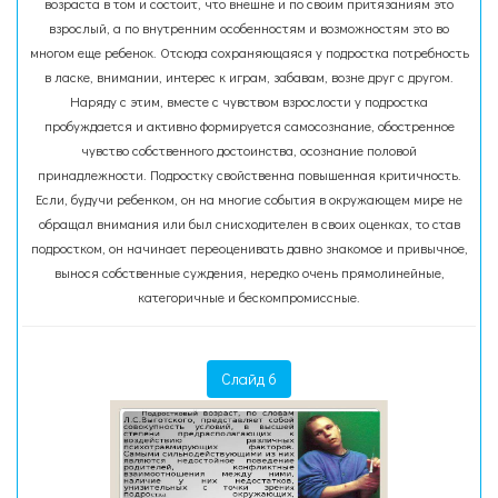
возраста в том и состоит, что внешне и по своим притязаниям это
взрослый, а по внутренним особенностям и возможностям это во
многом еще ребенок. Отсюда сохраняющаяся у подростка потребность
в ласке, внимании, интерес к играм, забавам, возне друг с другом.
Наряду с этим, вместе с чувством взрослости у подростка
пробуждается и активно формируется самосознание, обостренное
чувство собственного достоинства, осознание половой
принадлежности. Подростку свойственна повышенная критичность.
Если, будучи ребенком, он на многие события в окружающем мире не
обращал внимания или был снисходителен в своих оценках, то став
подростком, он начинает переоценивать давно знакомое и привычное,
вынося собственные суждения, нередко очень прямолинейные,
категоричные и бескомпромиссные.
Слайд 6