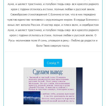
луна, и шелест тростника, и голубая гладь озер- вся красота родного
края с годами отлилась в стихи, полные любви к русской земле.
Своеобразие стихотворений С.Есенина в том, что в них передано
чувство единства человека с окружающим миром. В сердце Есенина с
юных лет запала Россия. И костер зари, и плеск волн, и серебристая
луна, и шелест тростника, и голубая гладь озер- вся красота родного
края с годами отлилась в стихи, полные любви к русской земле. О
Русь- малиновое поле И синь, упавшая в реку,- Люблю до радости и
боли Твою озерную тоску.
Слайд 11