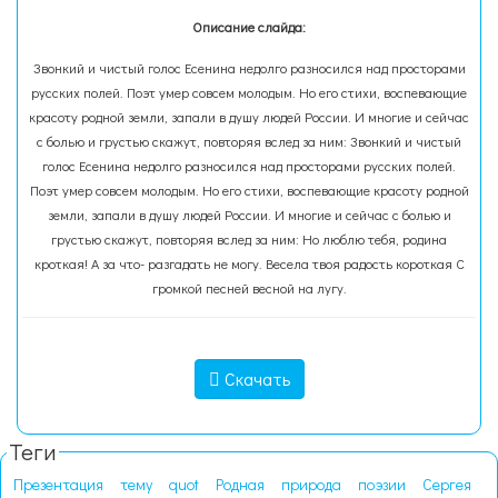
Описание слайда:
Звонкий и чистый голос Есенина недолго разносился над просторами
русских полей. Поэт умер совсем молодым. Но его стихи, воспевающие
красоту родной земли, запали в душу людей России. И многие и сейчас
с болью и грустью скажут, повторяя вслед за ним: Звонкий и чистый
голос Есенина недолго разносился над просторами русских полей.
Поэт умер совсем молодым. Но его стихи, воспевающие красоту родной
земли, запали в душу людей России. И многие и сейчас с болью и
грустью скажут, повторяя вслед за ним: Но люблю тебя, родина
кроткая! А за что- разгадать не могу. Весела твоя радость короткая С
громкой песней весной на лугу.
Скачать
Теги
Презентация
тему
quot
Родная
природа
поэзии
Сергея