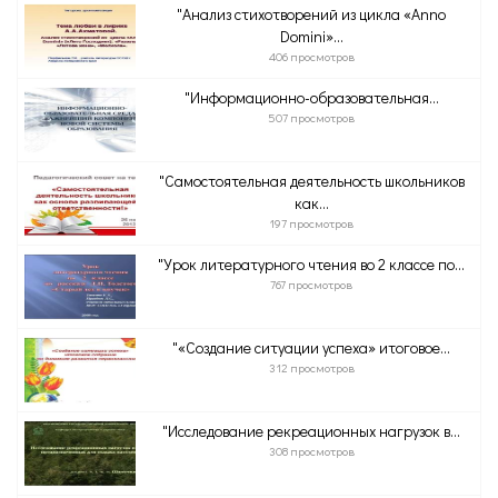
"Анализ стихотворений из цикла «Anno
Domini»...
406 просмотров
"Информационно-образовательная...
507 просмотров
"Самостоятельная деятельность школьников
как...
197 просмотров
"Урок литературного чтения во 2 классе по...
767 просмотров
"«Создание ситуации успеха» итоговое...
312 просмотров
"Исследование рекреационных нагрузок в...
308 просмотров