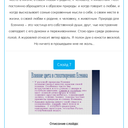
постоянно обращается к образам природы: и когда говорит о любви, и
когда высказывает самые сокровенные мысли о себе, о своем месте в
жизни, о своей любви к родине, к человеку, к животным. Природа для
Есенина – это частица его собственной души, друг, чье настроение
совпадает с его думами и переживаниями: Стою один среди равнины
голой, А журавлей относит ветер вдаль. Я полон дум о юности веселой,
Но ничего в прошедшем мне не жаль…
Слайд 7
Описание слайда: