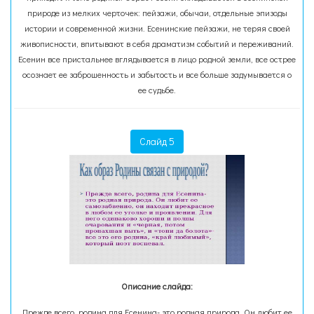
природе из мелких черточек: пейзажи, обычаи, отдельные эпизоды
истории и современной жизни. Есенинские пейзажи, не теряя своей
живописности, впитывают в себя драматизм событий и переживаний.
Есенин все пристальнее вглядывается в лицо родной земли, все острее
осознает ее заброшенность и забытость и все больше задумывается о
ее судьбе.
Слайд 5
Описание слайда:
Прежде всего, родина для Есенина- это родная природа. Он любит ее