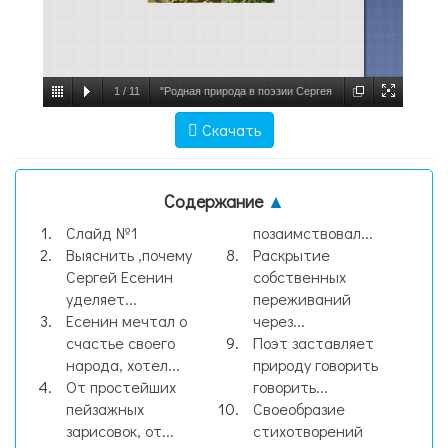
1
/
11
"Родная природа в поэзии Сергея
Есенина" - презентации по Литературе,
Скачать
слайд №1
Содержание
▲
Слайд №1
позаимствовал...
Выяснить ,почему
Раскрытие
Сергей Есенин
собственных
уделяет...
переживаний
Есенин мечтал о
через...
счастье своего
Поэт заставляет
народа, хотел...
природу говорить
От простейших
говорить...
пейзажных
Своеобразие
зарисовок, от...
стихотворений