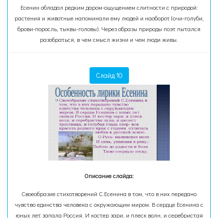
Есенин обладал редким даром-ощущением слитности с природой:
растения и животные напоминали ему людей и наоборот (очи-голуби,
брови-поросль, тыквы-головы). Через образы природы поэт пытался
разобраться, в чем смысл жизни и чем люди живы.
Слайд 10
Описание слайда:
Своеобразие стихотворений С.Есенина в том, что в них передано
чувство единства человека с окружающим миром. В сердце Есенина с
юных лет запала Россия. И костер зари, и плеск волн, и серебристая