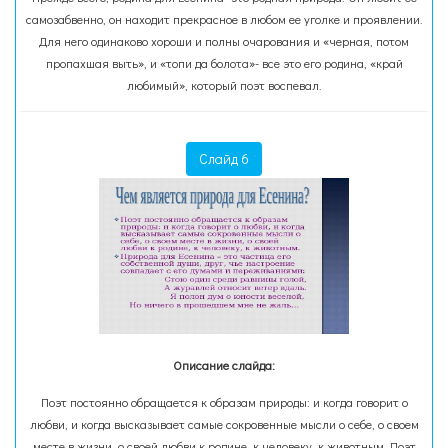
самозабвенно, он находит прекрасное в любом ее уголке и проявлении.
Для него одинаково хороши и полны очарования и «черная, потом
пропахшая выть», и «топи да болота»- все это его родина, «край
любимый», который поэт воспевал.
Слайд 6
Описание слайда:
Поэт постоянно обращается к образам природы: и когда говорит о
любви, и когда высказывает самые сокровенные мысли о себе, о своем
месте в жизни, о своей любви к родине, к человеку, к животным. Поэт