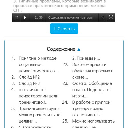
1
/
36
Содержание понятия «методы
социально-психологического тренинга»,
Скачать
слайд №1
Содержание
▲
Понятие о методе
2. Приемы и...
социально-
Закономерности
психологического...
обучения взрослых в
Слайд №2
схеме...
Слайд №3
Фаза 3. Обобщение
в отличие от
опыта. Подводятся
психотерапии цели
итоги...
тренинговой...
В работе с группой
Тренинговые группы
тренеру важно
можно разделить по
отслеживать...
целями...
Можно использовать
1. Совокупность
следующие