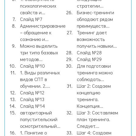
психологических
стратегии...
свойств и...
Бизнес-тренинги
Слайд №7
обладают рядом
Администрирование
преимуществ...
– обращение к
Тренинг дает
сознанию и...
возможность
Можно выделить
получить навыки...
три типа базовых
Слайд №28
методов...
Слайд №29
Слайд №10
Для подготовки
1. Виды различных
тренинга можно
видов СПТ в
соблюдать...
обучении. 2....
Шаг 2: Создаем
Слайд №12
концепцию
Слайд №13
тренинга.
Слайд №14
Концепция...
авторитарный
Шаг 3: Составляем
попустительский
план тренинга.
осмотрительный...
Следует...
1. Понятие о
Шаг 4: Создаем