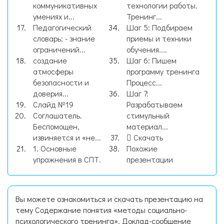
коммуникативных
технологии работы.
умениях и...
Тренинг...
Педагогический
Шаг 5: Подбираем
словарь: - знание
приемы и техники
ограничений...
обучения....
создание
Шаг 6: Пишем
атмосферы
программу тренинга
безопасности и
Процесс...
доверия...
Шаг 7:
Слайд №19
Разрабатываем
Соглашатель.
стимульный
Беспомощен,
материал...
извиняется и «не...
Скачать
1. Основные
Похожие
упражнения в СПТ.
презентации
Вы можете ознакомиться и скачать презентацию на
тему Содержание понятия «методы социально-
психологического тренинга». Доклад-сообщение