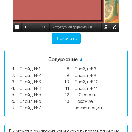
1
/
11
Структурная деформация
российской экономики на примере
Скачать
угольной промышленности, слайд №1
Содержание
▲
Слайд №1
Слайд №8
Слайд №2
Слайд №9
Слайд №3
Слайд №10
Слайд №4
Слайд №11
Слайд №5
Скачать
Слайд №6
Похожие
Слайд №7
презентации
Вы можете ознакомиться и скачать презентацию на