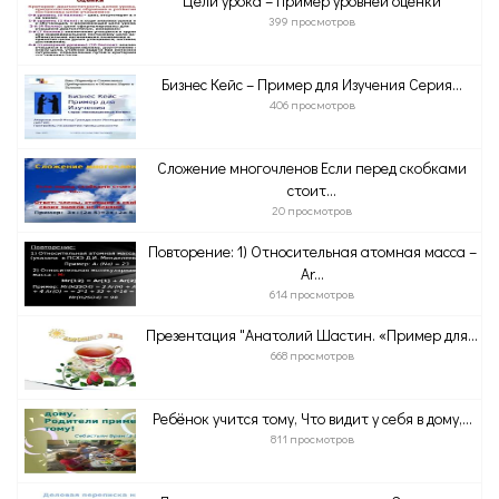
Цели урока – пример уровней оценки
399 просмотров
Бизнес Кейс – Пример для Изучения Серия...
406 просмотров
Сложение многочленов Если перед скобками
стоит...
20 просмотров
Повторение: 1) Относительная атомная масса –
Аr...
614 просмотров
Презентация "Анатолий Шастин. «Пример для...
668 просмотров
Ребёнок учится тому, Что видит у себя в дому,...
811 просмотров