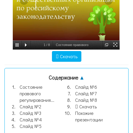
1
/
8
Состояние правового
регулирования экологических прав
Скачать
граждан и общественных организаций по
российскому законодательству, слайд №1
Содержание
▲
Состояние
Слайд №6
правового
Слайд №7
регулирования...
Слайд №8
Слайд №2
Скачать
Слайд №3
Похожие
Слайд №4
презентации
Слайд №5