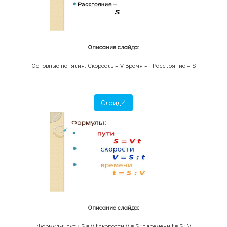
Описание слайда:
Основные понятия: Скорость – V Время – t Расстояние – S
Слайд 4
Описание слайда:
Формулы: пути S = V t скорости V = S : t времени t = S : V