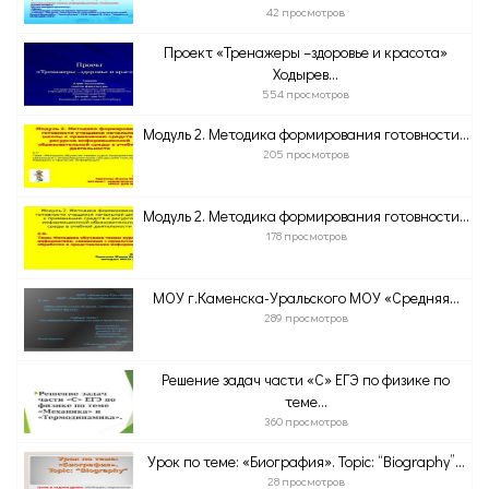
42 просмотров
Проект «Тренажеры –здоровье и красота»
Ходырев...
554 просмотров
Модуль 2. Методика формирования готовности...
205 просмотров
Модуль 2. Методика формирования готовности...
178 просмотров
МОУ г.Каменска-Уральского МОУ «Средняя...
289 просмотров
Решение задач части «С» ЕГЭ по физике по
теме...
360 просмотров
Урок по теме: «Биография». Topic: “Biography”...
28 просмотров