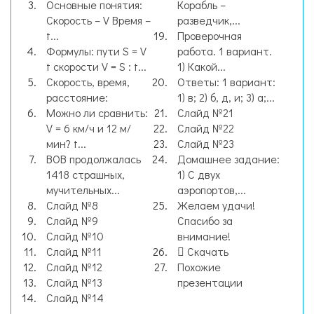
Основные понятия:
Корабль –
Скорость – V Время –
разведчик,...
t...
Проверочная
Формулы: пути S = V
работа. 1 вариант.
t скорости V = S : t...
1) Какой...
Скорость, время,
Ответы: 1 вариант:
расстояние:
1) в; 2) б, д, и; 3) а;...
Можно ли сравнить:
Слайд №21
V = 6 км/ч и 12 м/
Слайд №22
мин? t...
Слайд №23
ВОВ продолжалась
Домашнее задание:
1418 страшных,
1) С двух
мучительных...
аэропортов,...
Слайд №8
Желаем удачи!
Слайд №9
Спасибо за
Слайд №10
внимание!
Слайд №11
Скачать
Слайд №12
Похожие
Слайд №13
презентации
Слайд №14