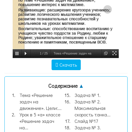
1
/
25
Тема «Решение задач на
движение». Цели: Образовательные:
Скачать
обобщение знаний учащихся по теме
«Решение задач на движение»; повыш,
Содержание
▲
слайд №1
Тема «Решение
Задача № 1.
задач на
Задача № 2.
движение». Цели:...
Максимальная
Урок в 5 «а» классе
скорость танка...
«Решение задач
Слайд №17
на...
Задача № 3.