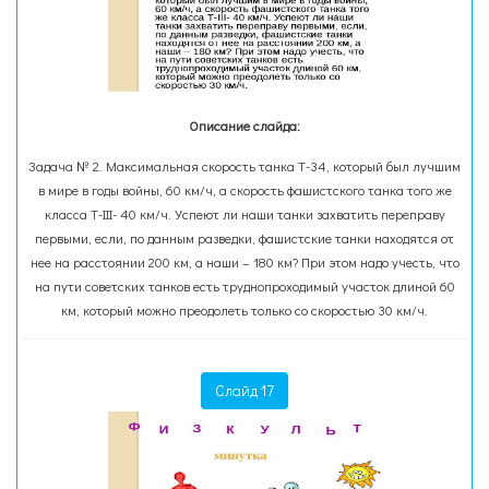
Описание слайда:
Задача № 2. Максимальная скорость танка Т-34, который был лучшим
в мире в годы войны, 60 км/ч, а скорость фашистского танка того же
класса Т-III- 40 км/ч. Успеют ли наши танки захватить переправу
первыми, если, по данным разведки, фашистские танки находятся от
нее на расстоянии 200 км, а наши – 180 км? При этом надо учесть, что
на пути советских танков есть труднопроходимый участок длиной 60
км, который можно преодолеть только со скоростью 30 км/ч.
Слайд 17