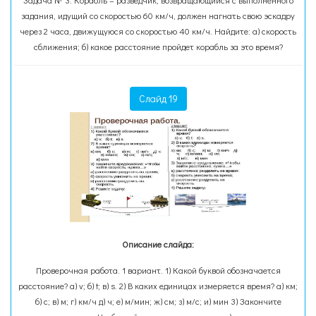
Задача № 3. Корабль – разведчик, возвращающийся с выполненного
задания, идущий со скоростью 60 км/ч, должен нагнать свою эскадру
через 2 часа, движущуюся со скоростью 40 км/ч. Найдите: а) скорость
сближения; б) какое расстояние пройдет корабль за это время?
Слайд 19
Описание слайда:
Проверочная работа. 1 вариант. 1) Какой буквой обозначается
расстояние? а) v; б) t; в) s. 2) В каких единицах измеряется время? а) км;
б) с; в) м; г) км/ч д) ч; е) м/мин; ж) см; з) м/с; и) мин 3) Закончите