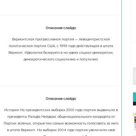
Описание слайда:
Вермонтская прогрессивная партия — левоцентристская
политическая партия США, с 1999 года действующая в штате
Вермонт. Идеология базируется на идеях социал-демократии,
демократического социализма и популизма.
Описание слайда:
История На президентских выборах 2000 года партия выдвинула в
президенты Ральфа Нейдера, общенационального кандидата от
Партии зелёных, открыв тем самым возможность голосовать за него
в штате Вермонт. На выборах 2004 года партия увеличила своё