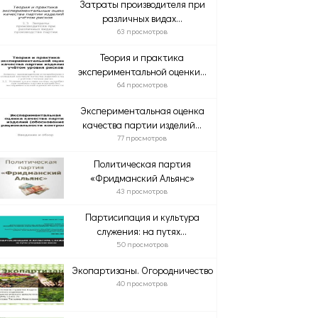
Затраты производителя при
различных видах...
63 просмотров
Теория и практика
экспериментальной оценки...
64 просмотров
Экспериментальная оценка
качества партии изделий...
77 просмотров
Политическая партия
«Фридманский Альянс»
43 просмотров
Партисипация и культура
служения: на путях...
50 просмотров
Экопартизаны. Огородничество
40 просмотров