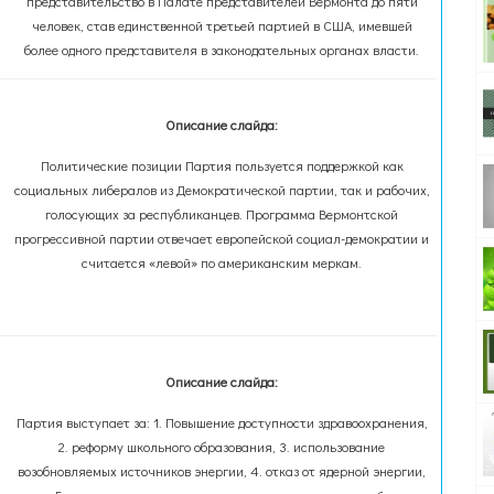
представительство в Палате представителей Вермонта до пяти
человек, став единственной третьей партией в США, имевшей
более одного представителя в законодательных органах власти.
Описание слайда:
Политические позиции Партия пользуется поддержкой как
социальных либералов из Демократической партии, так и рабочих,
голосующих за республиканцев. Программа Вермонтской
прогрессивной партии отвечает европейской социал-демократии и
считается «левой» по американским меркам.
Описание слайда:
Партия выступает за: 1. Повышение доступности здравоохранения,
2. реформу школьного образования, 3. использование
возобновляемых источников энергии, 4. отказ от ядерной энергии,