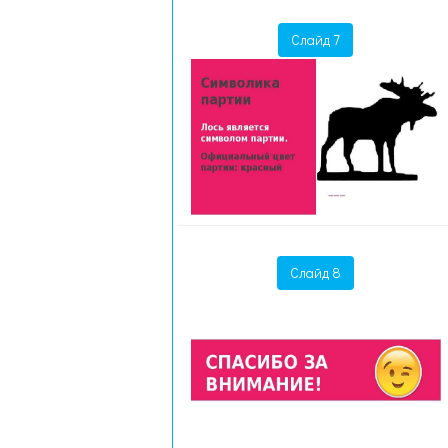
Слайд 7
Слайд 8