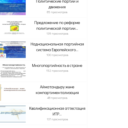
Политические партии и
движения
85 просмотров
Предложение по реформе
политической партии...
139 просмотров
Наднациональная партийная
система Европейского...
100 просмотров
Многопартийность в стране
152 просмотров
Аймақтандыру және
компартиментализация
48 просмотров
Квалификационная аттестация
ИТР...
137 просмотров