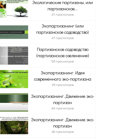
Экологические партизаны, или
партизанское...
41 просмотров
Экопартизанинг (или
партизанское садоводство)
47 просмотров
Партизанское садоводство
(партизанское озеленение)
58 просмотров
Экопартизанинг. Идея
современного эко-партизана
38 просмотров
Экопартизанинг. Движение эко-
партизан
44 просмотров
Экопартизанинг. Движение эко-
партизан
46 просмотров