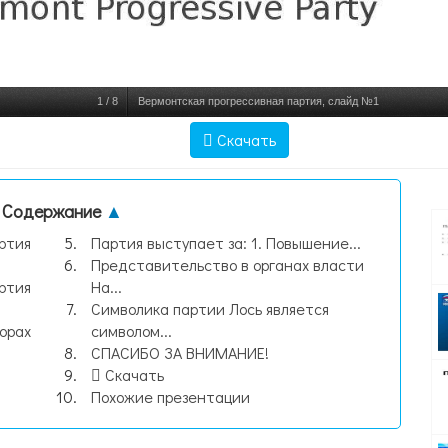
1
/
8
Вермонтская прогрессивная партия, слайд №1
Скачать
Содержание
▲
ртия
Партия выступает за: 1. Повышение...
Представительство в органах власти
ртия
На...
Символика партии Лось является
орах
символом...
СПАСИБО ЗА ВНИМАНИЕ!
Скачать
Похожие презентации