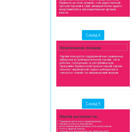
Слайд 4
Слайд 5