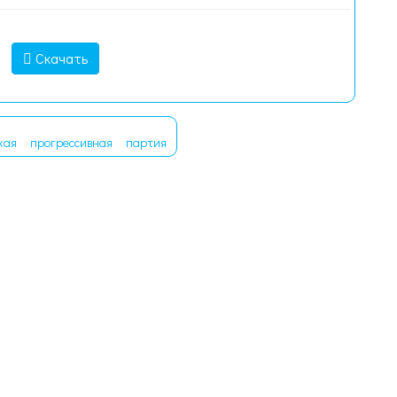
Скачать
кая
прогрессивная
партия