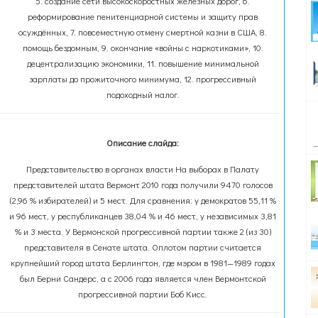
5. создание сети высокоскоростных железных дорог, 6.
реформирование пенитенциарной системы и защиту прав
осуждённых, 7. повсеместную отмену смертной казни в США, 8.
помощь бездомным, 9. окончание «войны с наркотиками», 10.
децентрализацию экономики, 11. повышение минимальной
зарплаты до прожиточного минимума, 12. прогрессивный
подоходный налог.
Описание слайда:
Представительство в органах власти На выборах в Палату
представителей штата Вермонт 2010 года получили 9470 голосов
(2,96 % избирателей) и 5 мест. Для сравнения: у демократов 55,11 %
и 96 мест, у республиканцев 38,04 % и 46 мест, у независимых 3,81
% и 3 места. У Вермонской прогрессивной партии также 2 (из 30)
представителя в Сенате штата. Оплотом партии считается
крупнейший город штата Берлингтон, где мэром в 1981—1989 годах
был Берни Сандерс, а с 2006 года является член Вермонтской
прогрессивной партии Боб Кисс.