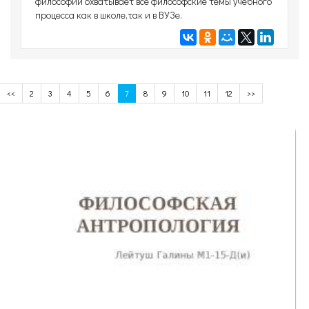
философии охватывает все философские темы учебного
процесса как в школе,так и в ВУЗе.
<<
2
3
4
5
6
7
8
9
10
11
12
>>