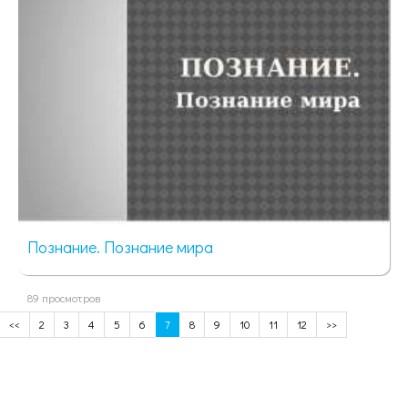
Познание. Познание мира
89 просмотров
<<
2
3
4
5
6
7
8
9
10
11
12
>>