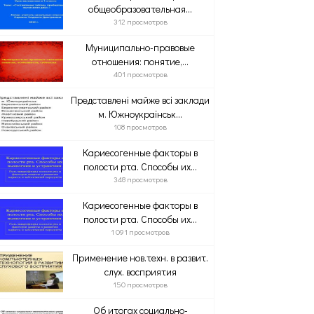
общеобразовательная...
312 просмотров
Муниципально-правовые
отношения: понятие,...
401 просмотров
Представлені майже всі заклади
м. Южноукраїнськ...
108 просмотров
Кариесогенные факторы в
полости рта. Способы их...
348 просмотров
Кариесогенные факторы в
полости рта. Способы их...
1 091 просмотров
Применение нов.техн. в развит.
слух. восприятия
150 просмотров
Об итогах социально-