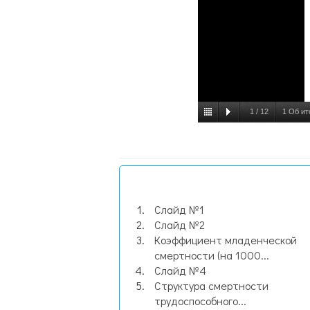
1
/
12
1 Об ит
Слайд №1
Слайд №2
Коэффициент младенческой
смертности (на 1000...
Слайд №4
Структура смертности
трудоспособного...