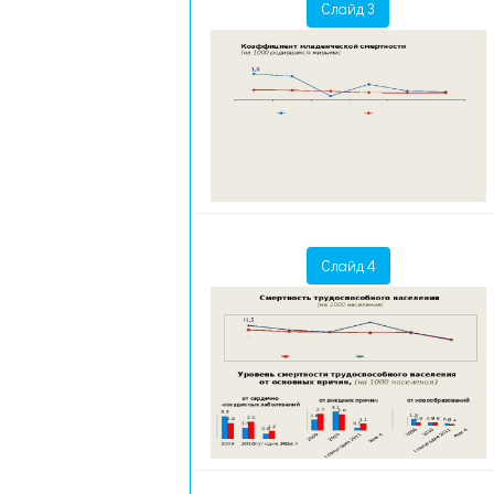
Слайд 3
Слайд 4