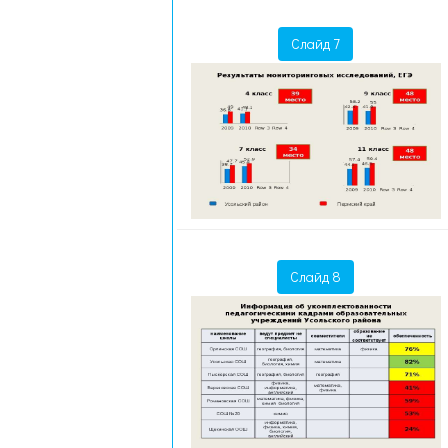
Слайд 7
Слайд 8