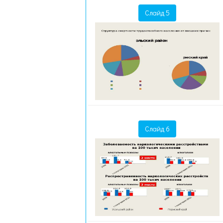
Слайд 5
Слайд 6