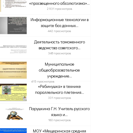
«просвещенного абсолютизма»...
2 931 просмотров
Информационные технологии в
защите баз данных...
442 просмотров
Деятельность таможенного
ведомства советского...
348 просмотров
Муниципальное
общеобразовательное
учреждение...
415 просмотров
«Рябинушка» в технике
параллельного плетения...
331 просмотров
Парушкина Г.Н. Учитель русского
языка и...
160 просмотров
МОУ «Мещеринская средняя