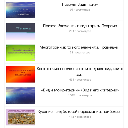
Призмы. Виды призм
68 просмотров
Призма. Элементы и виды призм. Теорема
231 просмотров
Многогранник та його елементи. Правильні...
93 просмотров
Когато няма повече животни от даден вид, които
да...
431 просмотров
«Вид и его критерии» «Вид и его критерии»
1 070 просмотров
Курение - вид бытовой наркомании, наиболее...
144 просмотров