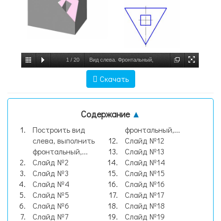
1
/
20
Вид слева. Фронтальный,
горизонтальный и профильный разрезы
Скачать
призмы. Отверстия сквозные, слайд №1
Содержание
▲
Построить вид
фронтальный,...
слева, выполнить
Слайд №12
фронтальный,...
Слайд №13
Слайд №2
Слайд №14
Слайд №3
Слайд №15
Слайд №4
Слайд №16
Слайд №5
Слайд №17
Слайд №6
Слайд №18
Слайд №7
Слайд №19