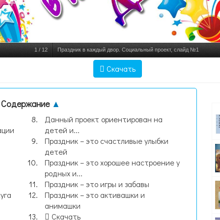
1
/
12
Праздник в каждый двор. Социальный проект, слайд №1
Скачать
Содержание
▲
Данный проект ориентирован на
ации
детей и...
Праздник – это счастливые улыбки
детей
Праздник – это хорошее настроение у
родных и...
Праздник – это игры и забавы
уга
Праздник – это активашки и
анимашки
Скачать