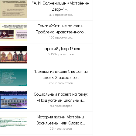
"А. И. Солженицын «Матрёнин
двор»" -...
473 просмотров
Тема: «Жить не по лжи».
Проблема нравственного...
150 просмотров
Царский Двор 17 век
5 158 просмотров
1. вышел из школы 1. вышел из
школы 2. заехал во...
253 просмотров
Социальный проект на тему:
«Наш уютный школьный...
741 просмотров
История жизни Матрёны
Васильевны, или Слово о...
25 просмотров