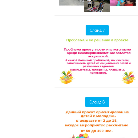
Слайд 7
Слайд 8