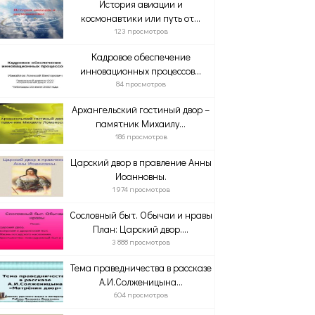
История авиации и
космонавтики или путь от...
123 просмотров
Кадровое обеспечение
инновационных процессов...
84 просмотров
Архангельский гостиный двор –
памятник Михаилу...
186 просмотров
Царский двор в правление Анны
Иоанновны.
1 974 просмотров
Сословный быт. Обычаи и нравы
План: Царский двор....
3 888 просмотров
Тема праведничества в рассказе
А.И.Солженицына...
604 просмотров