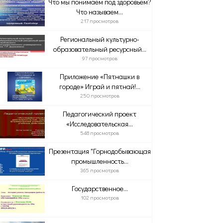
Что мы понимаем под здоровьем?
Что называем...
217 просмотров
Региональный культурно-
образовательный ресурсный...
97 просмотров
Приложение «Пятнашки в
городе» Играй и пятнай!...
250 просмотров
Педагогический проект
«Исследовательская...
548 просмотров
Презентация "Горнодобывающая
промышленность...
365 просмотров
Государственное...
102 просмотров