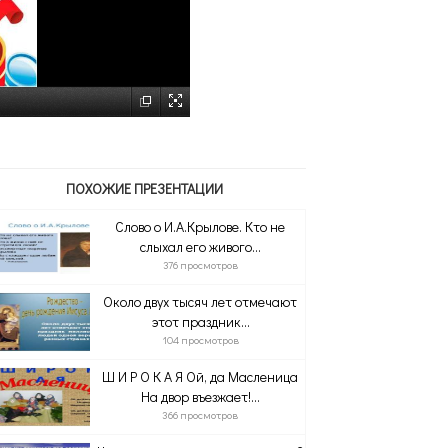
ПОХОЖИЕ ПРЕЗЕНТАЦИИ
Слово о И.А.Крылове. Кто не
слыхал его живого...
376 просмотров
Около двух тысяч лет отмечают
этот праздник...
104 просмотров
Ш И Р О К А Я Ой, да Масленица
На двор въезжает!...
366 просмотров