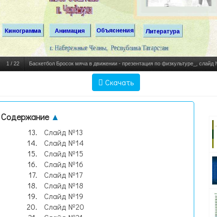
1
/
22
Баскетбол Бросок мяча в движении - презентация по физкультуре_, слайд
Скачать
Содержание
▲
Слайд №13
Слайд №14
Слайд №15
Слайд №16
Слайд №17
Слайд №18
Слайд №19
Слайд №20