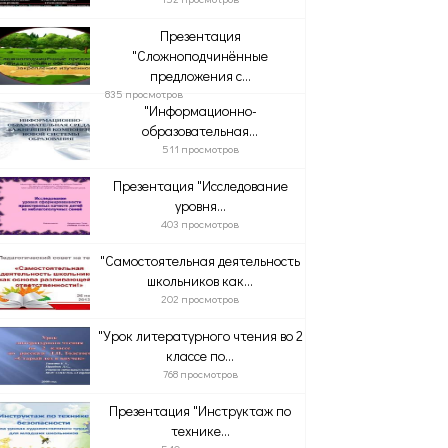
Презентация
"Сложноподчинённые
предложения с...
835 просмотров
"Информационно-
образовательная...
511 просмотров
Презентация "Исследование
уровня...
403 просмотров
"Самостоятельная деятельность
школьников как...
202 просмотров
"Урок литературного чтения во 2
классе по...
768 просмотров
Презентация "Инструктаж по
технике...