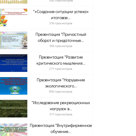
540 просмотров
"«Создание ситуации успеха»
итоговое...
316 просмотров
Презентация "Причастный
оборот и придаточные...
196 просмотров
Презентация "Развитие
критического мышления...
271 просмотров
Презентация "Нарушение
экологического...
836 просмотров
"Исследование рекреационных
нагрузок в...
311 просмотров
Презентация "Внутрифирменное
обучение...