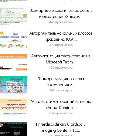
Всемирные экологические даты в
иллюстрацияхЯнварь...
448 просмотров
Автор учитель начальных классов
Красавина Ю.А....
270 просмотров
Автоматизация тестирования в
Microsoft Team...
465 просмотров
"Саморегуляция - основа
сохранения и...
967 просмотров
"Анализ стихотворений из цикла
«Anno Domini»...
409 просмотров
I nterdisciplinary C ardiac I
maging Center [ IC...
152 просмотров