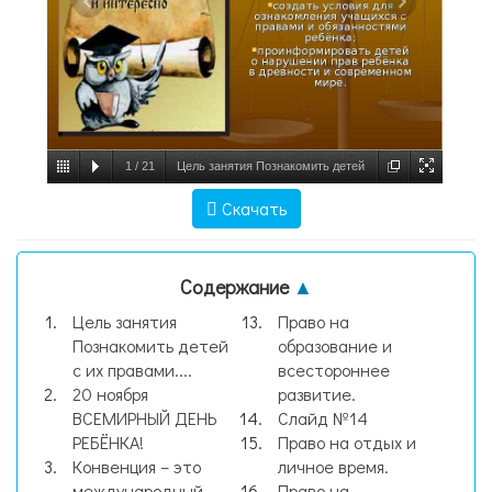
1
/
21
Цель занятия Познакомить детей
с их правами. Задачи создать условия для
Скачать
ознакомления учащихся с правами и
обязанностями реб, слайд №1
Содержание
▲
Цель занятия
Право на
Познакомить детей
образование и
с их правами....
всестороннее
20 ноября
развитие.
ВСЕМИРНЫЙ ДЕНЬ
Слайд №14
РЕБЁНКА!
Право на отдых и
Конвенция – это
личное время.
международный
Право на