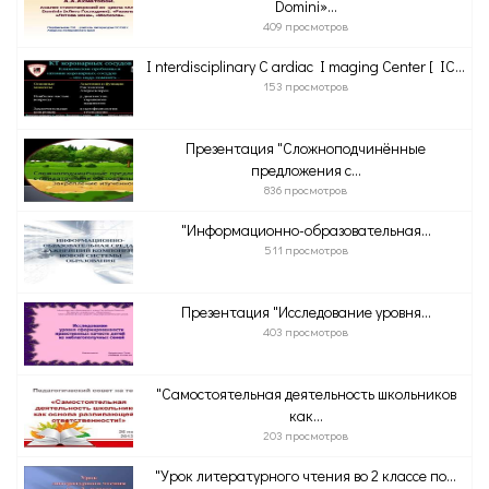
Domini»...
409 просмотров
I nterdisciplinary C ardiac I maging Center [ IC...
153 просмотров
Презентация "Сложноподчинённые
предложения с...
836 просмотров
"Информационно-образовательная...
511 просмотров
Презентация "Исследование уровня...
403 просмотров
"Самостоятельная деятельность школьников
как...
203 просмотров
"Урок литературного чтения во 2 классе по...