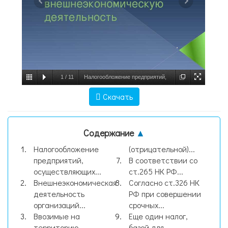
1
/
11
Налогообложение предприятий,
осуществляющих внешнеэкономическую
Скачать
деятельность ., слайд №1
Содержание
▲
Налогообложение
(отрицательной)...
предприятий,
В соответствии со
осуществляющих...
ст.265 НК РФ...
Внешнеэкономическая
Согласно ст.326 НК
деятельность
РФ при совершении
организаций...
срочных...
Ввозимые на
Еще один налог,
территорию
базой для