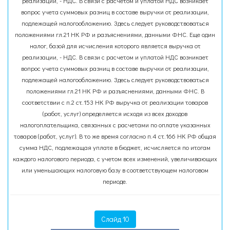
реализации, - НДС. В связи с расчетом и уплатой НДС возникает
вопрос учета суммовых разниц в составе выручки от реализации,
подлежащей налогообложению. Здесь следует руководствоваться
положениями гл.21 НК РФ и разъяснениями, данными ФНС. Еще один
налог, базой для исчисления которого является выручка от
реализации, - НДС. В связи с расчетом и уплатой НДС возникает
вопрос учета суммовых разниц в составе выручки от реализации,
подлежащей налогообложению. Здесь следует руководствоваться
положениями гл.21 НК РФ и разъяснениями, данными ФНС. В
соответствии с п.2 ст.153 НК РФ выручка от реализации товаров
(работ, услуг) определяется исходя из всех доходов
налогоплательщика, связанных с расчетами по оплате указанных
товаров (работ, услуг). В то же время согласно п.4 ст.166 НК РФ общая
сумма НДС, подлежащая уплате в бюджет, исчисляется по итогам
каждого налогового периода, с учетом всех изменений, увеличивающих
или уменьшающих налоговую базу в соответствующем налоговом
периоде.
Слайд 10