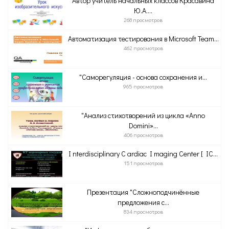
Автор учитель начальных классов Красавина
Ю.А....
268 просмотров
Автоматизация тестирования в Microsoft Team...
462 просмотров
"Саморегуляция - основа сохранения и...
965 просмотров
"Анализ стихотворений из цикла «Anno
Domini»...
406 просмотров
I nterdisciplinary C ardiac I maging Center [ IC...
151 просмотров
Презентация "Сложноподчинённые
предложения с...
834 просмотров