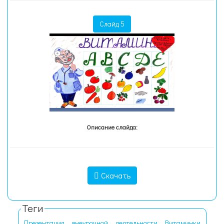
Слайд 5
Описание слайда:
Скачать
Теги
Презентация
внеурочной
деятельности
Витаминки