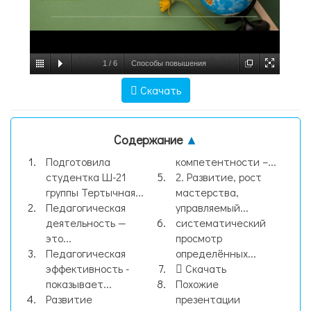
1
/
6
Способы повышения
эффективности педагогической
Скачать
деятельности учителя, слайд №1
Содержание
▲
Подготовила
компетентности –...
студентка Ш-21
2. Развитие, рост
группы Тертычная...
мастерства,
Педагогическая
управляемый...
деятельность —
систематический
это...
просмотр
Педагогическая
определённых...
эффективность -
Скачать
показывает...
Похожие
Развитие
презентации